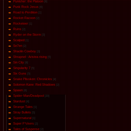
Punisher: the Platoon
[6]
Punk Rock Jesus
[6]
Road to Perdition
[1]
Rocket Racoon
[2]
Rocketeer
[1]
Ruins
[2]
Ryder on the Storm
[3]
Scalped
[1]
Se7en
[2]
Shaolin Cowboy
[3]
Shrapnel - Aristea rising
[5]
Sin City
[8]
Singularity 7
[5]
Six Guns
[5]
Snake Plissken: Chronicles
[4]
Solomon Kane: Red Shadows
[2]
Spawn
[6]
Spider-Man/Deadpool
[20]
Stardust
[4]
Strange Tales
[1]
Stray Bullets
[5]
Supernatural
[1]
Super F*ckers
[2]
Tales of Suspense
[2]