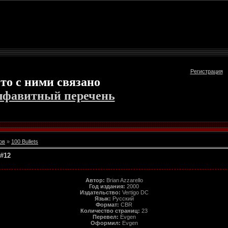
Регистрация
то с ними связано
лфавитный перечень
ов
»
100 Bullets
 #12
Автор:
Brian Azzarello
Год издания:
2000
Издательство:
Vertigo DС
Язык:
Русский
Формат:
CBR
Количество страниц:
23
Перевел:
Evgen
Оформил:
Evgen