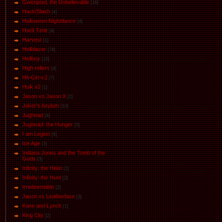
Gwenpool, the Unbelievable
[16]
Hack/Slash
[4]
Halloween.Nightdance
[4]
Hard Time
[4]
Harvest
[1]
Hellblazer
[78]
Hellboy
[10]
High rollers
[4]
Hit-Girl v.2
[7]
Hulk v2
[1]
Jason vs Jason Х
[2]
Joker's Asylum
[10]
Jughead
[4]
Jughead: the Hunger
[5]
I am Legion
[6]
Ice Age
[3]
Indiana Jones and the Tomb of the
Gods
[3]
Infinity: the Heist
[2]
Infinity: the Hunt
[2]
Irredeemable
[2]
Jason vs Leatherface
[3]
Kane and Lynch
[1]
King City
[2]