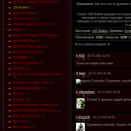
30 Days Of Night. Red Snow
[3]
Описание:
Мы все часто думаем о 
100 Bullets
[52]
Age of Reptiles
[2]
Сюжет 100 Bullets вращается вокру
миниарке к герою подходит таи
Age of Ultron
[11]
чемодан, в котором находится писто
Aladdin: Legacy of the Lost
то 
[3]
Albion
[6]
Категория
:
100 Bullets
|
Добавил
:
Evg
Aliens / Predators (One-Shots)
[7]
Просмотров
:
2182
|
Загрузок
:
1226
|
Alpha. Big Time
[5]
Всего комментариев
:
4
Amazing Spider-Man
[3]
American Vampire
[2]
4
ХХХ
(02.03.2011 20:53)
Annihilation
[6]
0
Army of Darkness
Телка на ковре классная.
[2]
Authority
[6]
3
зевс
(23.12.2010 01:38)
Avatar: the Last Airbender. Search
0
[3]
Спасибо! Огромное спаси
Avengers & X-Men - Axis
[1]
Avengers Academy
[2]
2
c0mediant
(22.12.2010 19:55)
B.P.R.D.
[7]
0
Batman
Супер! И дальше радуй дубля
[14]
Before Watchmen: Comedian
[1]
Before Watchmen: Rorschach
[4]
Belle: Beast Hunter
[3]
1
Exc1t3r
(22.12.2010 18:11)
0
Bite club
[1]
Огромное спасибо, Evgen! Ра
Blue Estate
[15]