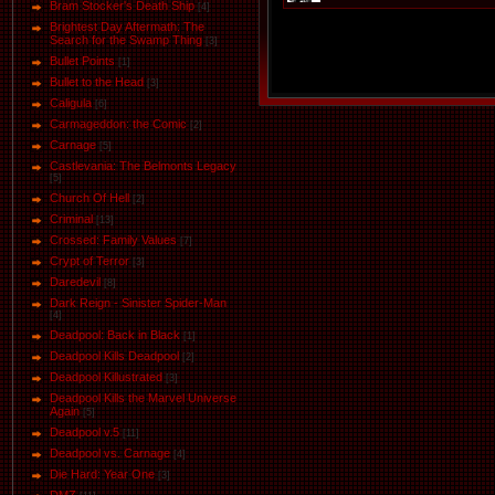
Bram Stocker's Death Ship
[4]
Brightest Day Aftermath: The
Search for the Swamp Thing
[3]
Bullet Points
[1]
Bullet to the Head
[3]
Caligula
[6]
Carmageddon: the Comic
[2]
Carnage
[5]
Castlevania: The Belmonts Legacy
[5]
Church Of Hell
[2]
Criminal
[13]
Crossed: Family Values
[7]
Crypt of Terror
[3]
Daredevil
[8]
Dark Reign - Sinister Spider-Man
[4]
Deadpool: Back in Black
[1]
Deadpool Kills Deadpool
[2]
Deadpool Killustrated
[3]
Deadpool Kills the Marvel Universe
Again
[5]
Deadpool v.5
[11]
Deadpool vs. Carnage
[4]
Die Hard: Year One
[3]