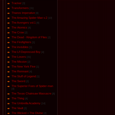
Tracker
[3]
Transformers
[31]
Thanos Imperative
[8]
The Amazing Spider-Man v.2
[10]
The Avengers vol.1
[6]
The Аtomics
[4]
The Crow
[2]
The Dead - Kingdom of Flies
[2]
The Firefighters
[1]
The invisibles
[1]
The Li'l Depressed Boy
[4]
The Losers
[31]
The Mission
[2]
The New York Five
[1]
The Remnant
[4]
The Stuff of Legend
[1]
The Sword
[2]
The Superior Foes of Spider-man
[4]
The Texas Chainsaw Massacre
[8]
The Thing
[4]
The Umbrella Academy
[14]
The Vault
[2]
The Wicked + The Divine
[2]