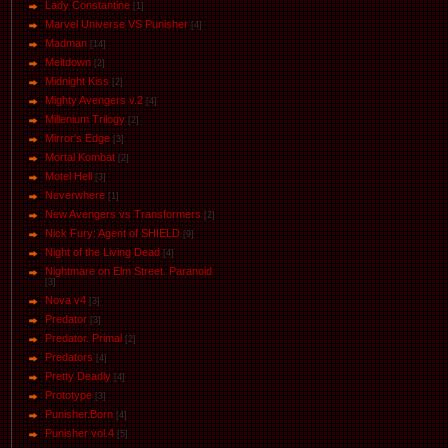
Lady Constantine
[1]
Marvel Universe VS Punisher
[4]
Маdman
[14]
Meltdown
[2]
Midnight Kiss
[2]
Mighty Avengers v.2
[4]
Millenium Trilogy
[2]
Mirror's Edge
[3]
Mortal Kombat
[2]
Motel Hell
[3]
Neverwhere
[1]
New Avengers vs Transformers
[2]
Nick Fury: Agent of SHIELD
[9]
Night of the Living Dead
[4]
Nightmare on Elm Street. Paranoid
[3]
Nova v4
[3]
Predator
[3]
Predator. Primal
[2]
Predators
[4]
Pretty Deadly
[4]
Prototype
[3]
Punisher.Born
[4]
Punisher vol.4
[5]