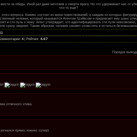
мести за обиды. Иной раз даже мечтаем о смерти врага. Но что удерживает нас от уб
что-то еще?
г этого вопроса. Комикс состоит из мини-повествований, в каждом из которых фигурир
нственный человек, который называется Агентом Грэйвсом и предлагает ему шанс отм
лет и сто пуль к нему. Агент утверждает, что идентифицировать эти пули невозможно, и
дело сразу закроют. Таким образом, человек сможет отомстить и остаться безнаказанны
en
Комментарии
:
4
|
Рейтинг
:
4.4
/
7
Порядок вывод
бо!
ми отличного чтива.
зогнался прямо, комикс супер)