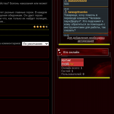
ийства? Боязнь наказания или может
уют разные главные герои. В каждом
щения обидчикам. Он дает герою
 что, как только их найдет полиция,
м...
Для добавления необходима
авторизация
а комментариев:
Кто онлайн
Онлайн всего:
1
Гостей:
1
Пользователей:
0