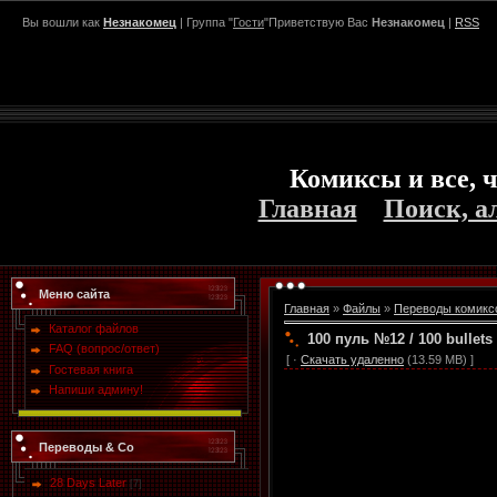
Вы вошли как
Незнакомец
| Группа "
Гости
"Приветствую Вас
Незнакомец
|
RSS
Комиксы и все, ч
Главная
Поиск, а
Меню сайта
Главная
»
Файлы
»
Переводы комикс
Каталог файлов
100 пуль №12 / 100 bullets
FAQ (вопрос/ответ)
[ ·
Скачать удаленно
(13.59 MB) ]
Гостевая книга
Напиши админу!
Переводы & Co
28 Days Later
[7]