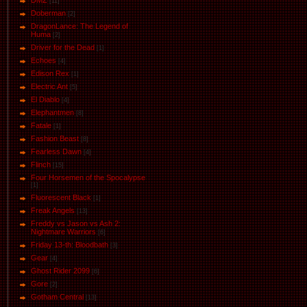
DMZ
[11]
Doberman
[2]
DragonLance: The Legend of
Huma
[2]
Driver for the Dead
[1]
Eсhoеs
[4]
Edison Rex
[1]
Electric Ant
[5]
El Diablo
[4]
Elephantmen
[8]
Fatale
[1]
Fashion Beast
[8]
Fearless Dawn
[4]
Flinch
[15]
Four Horsemen of the Spocalypse
[1]
Fluorescent Black
[1]
Freak Angels
[13]
Freddy vs Jason vs Ash 2:
Nightmare Warriors
[6]
Friday 13-th: Bloodbath
[3]
Gear
[4]
Ghost Rider 2099
[6]
Gore
[2]
Gotham Central
[13]