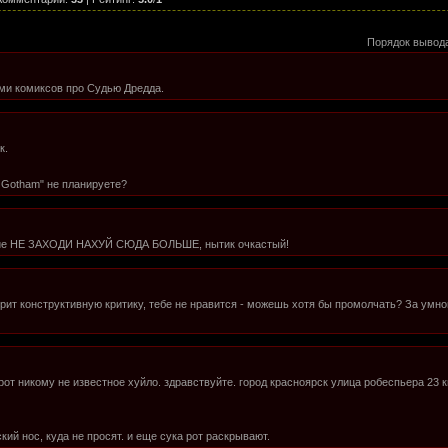
Порядок вывод
ами комиксов про Судью Дредда.
к.
 Gotham" не планируете?
ние НЕ ЗАХОДИ НАХУЙ СЮДА БОЛЬШЕ, нытик очкастый!
орит конструктивную критику, тебе не нравится - можешь хотя бы промолчать? За умно
рот никому не известное хуйло. здравствуйте. город красноярск улица робеспьера 23 к
кий нос, куда не просят. и еще сука рот раскрывают.