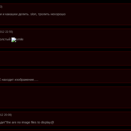
3)
и и какашки делить. slon, тролить нехорошо
2012 22:55)
Толстый
 находит изображение.....
012 20:09)
т"the are no image files to display@