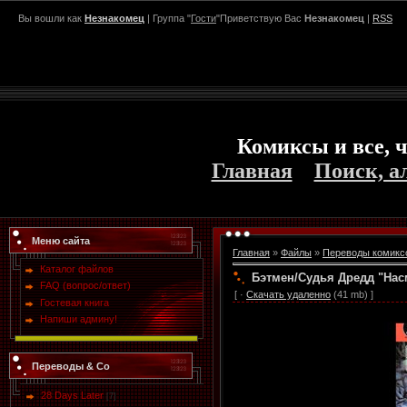
Вы вошли как
Незнакомец
| Группа "
Гости
"Приветствую Вас
Незнакомец
|
RSS
Комиксы и все, ч
Главная
Поиск, а
Меню сайта
Главная
»
Файлы
»
Переводы комикс
Каталог файлов
Бэтмен/Судья Дредд "Насм
FAQ (вопрос/ответ)
[ ·
Скачать удаленно
(41 mb) ]
Гостевая книга
Напиши админу!
Переводы & Co
28 Days Later
[7]