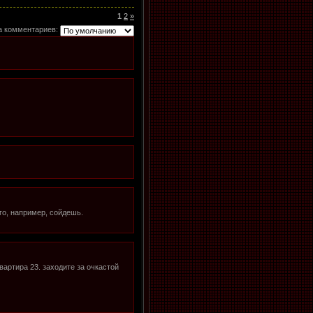
1
2
»
а комментариев:
го, например, сойдешь.
вартира 23. заходите за очкастой