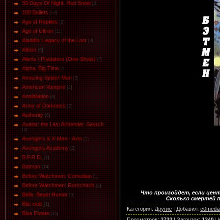
30 Days Of Night. Red Snow
[3]
100 Bullets
[52]
Age of Reptiles
[2]
Age of Ultron
[11]
Aladdin: Legacy of the Lost
[3]
Albion
[6]
Aliens / Predators (One-Shots)
[7]
Alpha. Big Time
[5]
Amazing Spider-Man
[3]
American Vampire
[2]
Annihilation
[6]
Army of Darkness
[2]
Authority
[6]
Avatar: the Last Airbender. Search
[3]
Avengers & X-Men - Axis
[1]
Avengers Academy
[2]
B.P.R.D.
[7]
Batman
[14]
Before Watchmen: Comedian
[1]
Before Watchmen: Rorschach
[4]
Что произойдет, если цен
Belle: Beast Hunter
[3]
Сколько смертей п
Bite club
[1]
Категория
:
Другие
|
Добавил
:
c0media
Blue Estate
[15]
Просмотров
:
3732
|
Загрузок
:
1340
|