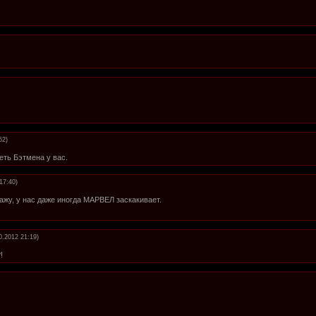
52)
еть Бэтмена у вас.
17:40)
ажу, у нас даже иногда МАРВЕЛ заскакивает.
0.2012 21:19)
!