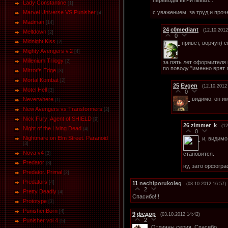
Lady Constantine
[1]
с уважением. за труд и проч
Marvel Universe VS Punisher
[4]
Маdman
[14]
24
c0mediant
(12.10.2012
Meltdown
[2]
0
Midnight Kiss
[2]
привет, ворчун) 
Mighty Avengers v.2
[4]
Millenium Trilogy
[2]
за пять лет оформителя 
по поводу "именно врят л
Mirror's Edge
[3]
Mortal Kombat
[2]
25
Evgen
(12.10.2012
Motel Hell
[3]
0
видимо, он им
Neverwhere
[1]
New Avengers vs Transformers
[2]
Nick Fury: Agent of SHIELD
[9]
26
zimmer_k
(12
Night of the Living Dead
[4]
0
Nightmare on Elm Street. Paranoid
и, видимо
[3]
Nova v4
становится.
[3]
Predator
[3]
ну, зато орфогра
Predator. Primal
[2]
Predators
[4]
11
nechiporukoleg
(03.10.2012 16:57)
2
Pretty Deadly
[4]
Спасибо!!!
Prototype
[3]
Punisher.Born
[4]
9
федор
(03.10.2012 14:42)
2
Punisher vol.4
[5]
Отличны серия. Спасибо.