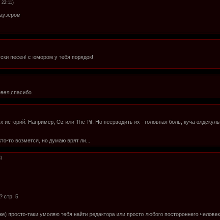
 22:11)
раузером
уски песен! с юмором у тебя порядок!
евел,спасибо.
 историй. Например, Oz или The Pit. Но пеерводить их - головная боль, куча олдскуль
то-то возмется, но думаю врят ли...
)
 стр. 5
же) просто-таки умоляю тебя найти редактора или просто любого постороннего человека