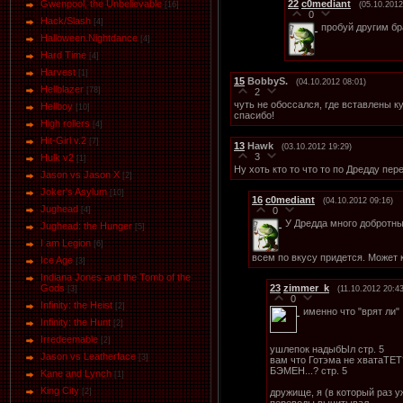
22
c0mediant
Gwenpool, the Unbelievable
(05.10.2012
[16]
0
Hack/Slash
[4]
пробуй другим б
Halloween.Nightdance
[4]
Hard Time
[4]
Harvest
[1]
15
BobbyS.
(04.10.2012 08:01)
Hellblazer
[78]
2
чуть не обоссался, где вставлены к
Hellboy
[10]
спасибо!
High rollers
[4]
Hit-Girl v.2
[7]
13
Hawk
(03.10.2012 19:29)
3
Hulk v2
[1]
Ну хоть кто то что то по Дредду пер
Jason vs Jason Х
[2]
Joker's Asylum
[10]
16
c0mediant
(04.10.2012 09:16)
Jughead
0
[4]
У Дредда много добротных
Jughead: the Hunger
[5]
I am Legion
[6]
всем по вкусу придется. Может к
Ice Age
[3]
Indiana Jones and the Tomb of the
23
zimmer_k
Gods
(11.10.2012 20:43
[3]
0
Infinity: the Heist
[2]
именно что "врят ли"
Infinity: the Hunt
[2]
Irredeemable
[2]
ушлепок надыбЫл стр. 5
Jason vs Leatherface
[3]
вам что Готэма не хватаТЕТ?
БЭМЕН...? стр. 5
Kane and Lynch
[1]
King City
дружище, я (в который раз у
[2]
переводы вычитывал...