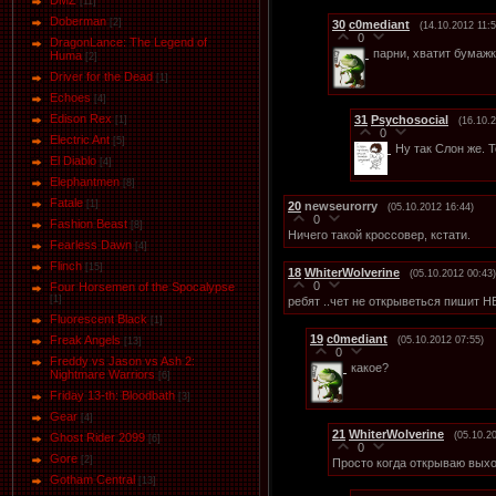
DMZ
[11]
Doberman
[2]
30
c0mediant
(14.10.2012 11:5
0
DragonLance: The Legend of
парни, хватит бумажк
Huma
[2]
Driver for the Dead
[1]
Eсhoеs
[4]
Edison Rex
31
Psychosocial
[1]
(16.10.
0
Electric Ant
[5]
Ну так Слон же. 
El Diablo
[4]
Elephantmen
[8]
Fatale
[1]
20
newseurorry
(05.10.2012 16:44)
0
Fashion Beast
[8]
Ничего такой кроссовер, кстати.
Fearless Dawn
[4]
Flinch
[15]
18
WhiterWolverine
(05.10.2012 00:43)
0
Four Horsemen of the Spocalypse
[1]
ребят ..чет не открыветься пишит НЕ
Fluorescent Black
[1]
19
c0mediant
Freak Angels
(05.10.2012 07:55)
[13]
0
Freddy vs Jason vs Ash 2:
какое?
Nightmare Warriors
[6]
Friday 13-th: Bloodbath
[3]
Gear
[4]
21
WhiterWolverine
(05.10.2
Ghost Rider 2099
[6]
0
Gore
[2]
Просто когда открываю выходи
Gotham Central
[13]