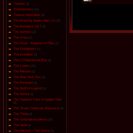
Tracker
[3]
Transformers
[31]
Thanos Imperative
[8]
The Amazing Spider-Man v.2
[10]
The Avengers vol.1
[6]
The Аtomics
[4]
The Crow
[2]
The Dead - Kingdom of Flies
[2]
The Firefighters
[1]
The invisibles
[1]
The Li'l Depressed Boy
[4]
The Losers
[31]
The Mission
[2]
The New York Five
[1]
The Remnant
[4]
The Stuff of Legend
[1]
The Sword
[2]
The Superior Foes of Spider-man
[4]
The Texas Chainsaw Massacre
[8]
The Thing
[4]
The Umbrella Academy
[14]
The Vault
[2]
The Wicked + The Divine
[2]