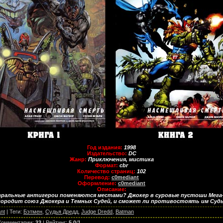
Год издания:
1998
Издательство:
DC
Жанр:
Приключения, мистика
Формат:
cbr
Количество страниц:
102
Перевод:
c0mediant
Оформление:
c0mediant
Описание:
тральные антигерои поменяются местами? Джокер в суровые пустоши Мега-
ородит союз Джокера и Темных Судей, и сможет ли противостоять им Судь
nt
|
Теги
:
Бэтмен
,
Судья Дредд
,
Judge Dredd
,
Batman
Комментарии
:
33
|
Рейтинг
:
5.0
/
1