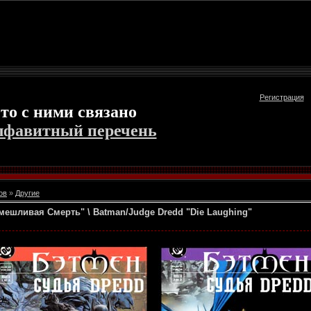
Регистрация
то с ними связано
лфавитный перечень
ов
»
Другие
ешливая Смерть" \ Batman/Judge Dredd "Die Laughing"