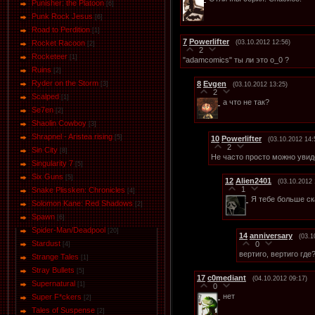
Punisher: the Platoon
[6]
Punk Rock Jesus
[6]
Road to Perdition
[1]
7
Powerlifter
(03.10.2012 12:56)
Rocket Racoon
[2]
2
Rocketeer
[1]
"adamcomics" ты ли это о_0 ?
Ruins
[2]
Ryder on the Storm
8
Evgen
[3]
(03.10.2012 13:25)
2
Scalped
[1]
а что не так?
Se7en
[2]
Shaolin Cowboy
[3]
Shrapnel - Aristea rising
[5]
10
Powerlifter
(03.10.2012 14:
2
Sin City
[8]
Не часто просто можно увид
Singularity 7
[5]
Six Guns
[5]
12
Alien2401
(03.10.2012 
1
Snake Plissken: Chronicles
[4]
Я тебе больше ск
Solomon Kane: Red Shadows
[2]
Spawn
[6]
Spider-Man/Deadpool
[20]
14
anniversary
(03.1
Stardust
0
[4]
вертиго, вертиго где?
Strange Tales
[1]
Stray Bullets
[5]
17
c0mediant
(04.10.2012 09:17)
Supernatural
[1]
0
нет
Super F*ckers
[2]
Tales of Suspense
[2]