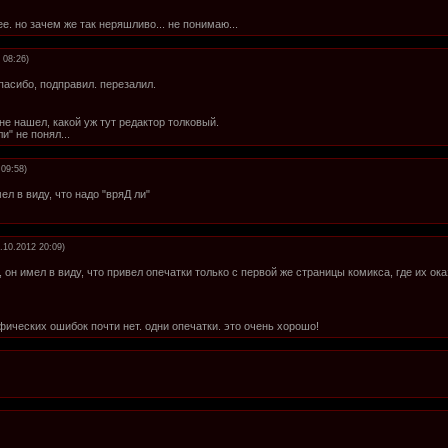
ее. но зачем же так неряшливо... не понимаю...
 08:26)
спасибо, подправил. перезалил.
не нашел, какой уж тут редактор толковый.
и" не понял...
 09:58)
ел в виду, что надо "вряД ли"
.10.2012 20:09)
, он имел в виду, что привел опечатки только с первой же страницы комикса, где их о
фических ошибок почти нет. одни опечатки. это очень хорошо!