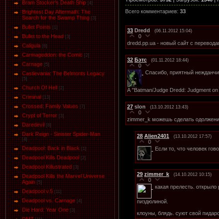
Bram Stocker's Death Ship
[4]
Всего комментариев
:
33
Brightest Day Aftermath: The
Search for the Swamp Thing
[3]
Bullet Points
[1]
33
Dredd
(06.11.2012 15:04)
0
Bullet to the Head
[3]
dredd.pp.ua - новый сайт с перевод
Caligula
[6]
Carmageddon: the Comic
[2]
32
Бэтс
(01.11.2012 18:44)
Carnage
[5]
0
Спасибо, приятный нежданчи
Castlevania: The Belmonts Legacy
[5]
Church Of Hell
[2]
А "Batman/Judge Dredd: Judgment on
Criminal
[13]
Crossed: Family Values
27
slon
[7]
(13.10.2012 13:43)
0
Crypt of Terror
[3]
zimmer_k можешь сделать одолже
Daredevil
[8]
Dark Reign - Sinister Spider-Man
28
Alien2401
(13.10.2012 17:57)
[4]
0
Deadpool: Back in Black
Если то, что человек гов
[1]
Deadpool Kills Deadpool
[2]
Deadpool Killustrated
[3]
29
zimmer_k
(14.10.2012 10:15)
Deadpool Kills the Marvel Universe
0
Again
[5]
какая прелесть. открыло 
Deadpool v.5
[11]
Deadpool vs. Carnage
пиздюлиной.
[4]
Die Hard: Year One
[3]
клоуны, блядь. суют свой пидарс