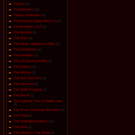
Tracker
[3]
Transformers
[31]
Thanos Imperative
[8]
The Amazing Spider-Man v.2
[10]
The Avengers vol.1
[6]
The Аtomics
[4]
The Crow
[2]
The Dead - Kingdom of Flies
[2]
The Firefighters
[1]
The invisibles
[1]
The Li'l Depressed Boy
[4]
The Losers
[31]
The Mission
[2]
The New York Five
[1]
The Remnant
[4]
The Stuff of Legend
[1]
The Sword
[2]
The Superior Foes of Spider-man
[4]
The Texas Chainsaw Massacre
[8]
The Thing
[4]
The Umbrella Academy
[14]
The Vault
[2]
The Wicked + The Divine
[2]