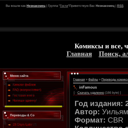
Вы вошли как
Незнакомец
| Группа "
Гости
"Приветствую Вас
Незнакомец
|
RSS
Комиксы и все, ч
Главная
Поиск, а
Меню сайта
Главная
»
Файлы
»
Переводы комикс
Каталог файлов
inFamous
FAQ (вопрос/ответ)
[ ·
Скачать удаленно
(166 byte) ]
Гостевая книга
Напиши админу!
Год издания: 
Автор:
Уильям
Переводы & Co
Формат:
CBR
28 Days Later
[7]