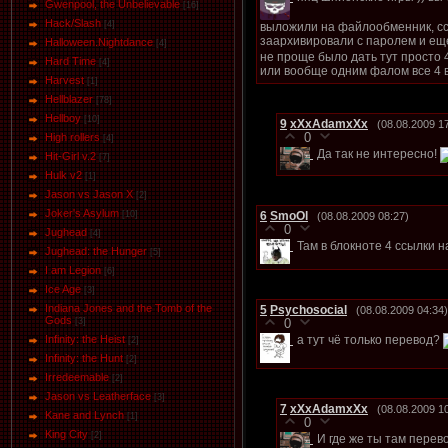
Gwenpool, the Unbelievable
[16]
Hack/Slash
[4]
выложили на файлообменник, сс
заархивировали с паролем и е
Halloween.Nightdance
[4]
не проще было дать тут просто 
Hard Time
[4]
или вообще одним фалом все 4 в
Harvest
[1]
Hellblazer
[78]
Hellboy
[10]
9
xXxAdamxXx
(08.08.2009 1
0
High rollers
[4]
Да так не интересно!
Hit-Girl v.2
[7]
Hulk v2
[1]
Jason vs Jason Х
[2]
Joker's Asylum
6
SmoOl
[10]
(08.08.2009 08:27)
0
Jughead
[4]
Там в блокноте 4 ссылки 
Jughead: the Hunger
[5]
I am Legion
[6]
Ice Age
[3]
Indiana Jones and the Tomb of the
5
Psychosocial
(08.08.2009 04:34)
Gods
[3]
0
а тут чё только перевод?
Infinity: the Heist
[2]
Infinity: the Hunt
[2]
Irredeemable
[2]
Jason vs Leatherface
[3]
7
xXxAdamxXx
(08.08.2009 1
Kane and Lynch
[1]
0
King City
[2]
И где же ты там перев