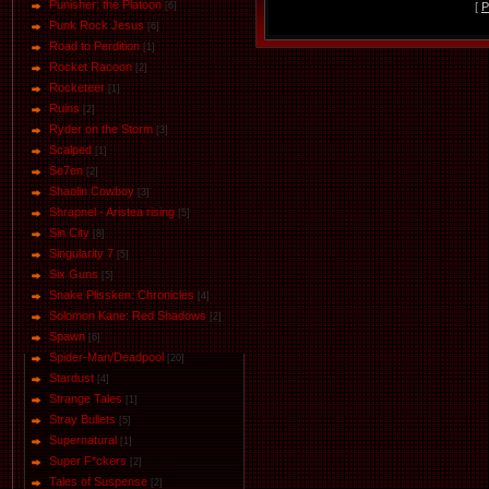
Punisher: the Platoon
[
Р
[6]
Punk Rock Jesus
[6]
Road to Perdition
[1]
Rocket Racoon
[2]
Rocketeer
[1]
Ruins
[2]
Ryder on the Storm
[3]
Scalped
[1]
Se7en
[2]
Shaolin Cowboy
[3]
Shrapnel - Aristea rising
[5]
Sin City
[8]
Singularity 7
[5]
Six Guns
[5]
Snake Plissken: Chronicles
[4]
Solomon Kane: Red Shadows
[2]
Spawn
[6]
Spider-Man/Deadpool
[20]
Stardust
[4]
Strange Tales
[1]
Stray Bullets
[5]
Supernatural
[1]
Super F*ckers
[2]
Tales of Suspense
[2]