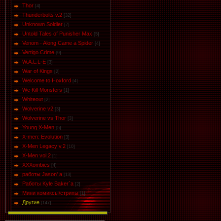
Thor
[4]
Thunderbolts v.2
[32]
Unknown Soldier
[7]
Untold Tales of Punisher Max
[5]
Venom - Along Came a Spider
[4]
Vertigo Crime
[9]
W.A.L.L-E
[3]
War of Kings
[2]
Welcome to Hoxford
[4]
We Kill Monsters
[1]
Whiteout
[2]
Wolverine v2
[3]
Wolverine vs Thor
[3]
Young X-Men
[5]
X-men: Evolution
[3]
X-Men Legacy v.2
[10]
X-Men vol.2
[1]
XXXombies
[4]
работы Jason' a
[13]
Работы Kyle Baker`a
[2]
Мини комиксы\стрипы
[1]
Другие
[147]