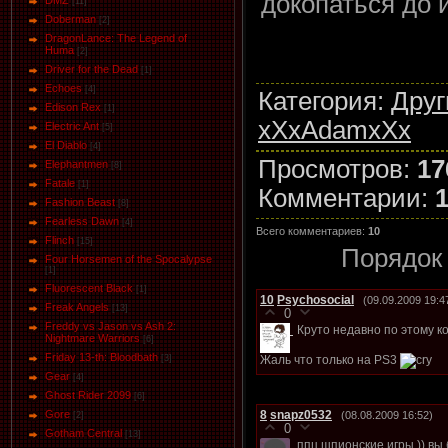
докопаться до 
DMZ
[11]
Doberman
[2]
DragonLance: The Legend of
Huma
[2]
Driver for the Dead
[1]
Eсhoеs
[4]
Категория
:
Друг
Edison Rex
[1]
xXxAdamxXx
Electric Ant
[5]
El Diablo
[4]
Просмотров
:
17
Elephantmen
[8]
Fatale
[1]
Комментарии
:
Fashion Beast
[8]
Fearless Dawn
[4]
Всего комментариев
:
10
Flinch
[15]
Порядок
Four Horsemen of the Spocalypse
[1]
Fluorescent Black
[1]
10
Psychosocial
(09.09.2009 19:4
Freak Angels
[13]
0
Freddy vs Jason vs Ash 2:
Круто недавно по этому к
Nightmare Warriors
[6]
Friday 13-th: Bloodbath
Жаль что только на PS3
[3]
Gear
[4]
Ghost Rider 2099
[6]
8
snapz0532
Gore
(08.08.2009 16:52)
[2]
0
Gotham Central
[13]
ппц шпионские игры )) вы 