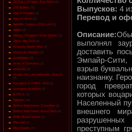
Колличество 
30 Days Of Night. Red Snow
[3]
Выпусков:
4 и
100 Bullets
[52]
Age of Reptiles
[2]
Перевод и оф
Age of Ultron
[11]
Aladdin: Legacy of the Lost
[3]
Albion
[6]
Описание:
Обы
Aliens / Predators (One-Shots)
[7]
выполнял зау
Alpha. Big Time
[5]
Amazing Spider-Man
[3]
доставить пос
American Vampire
[2]
Annihilation
Эмпайр-Сити
[6]
Army of Darkness
[2]
взрыв букваль
Authority
[6]
Avatar: the Last Airbender. Search
наизнанку. Гер
[3]
Avengers & X-Men - Axis
город превр
[1]
Avengers Academy
[2]
которых воцар
B.P.R.D.
[7]
Batman
[14]
Населенный пу
Before Watchmen: Comedian
[1]
внешнего мир
Before Watchmen: Rorschach
[4]
Belle: Beast Hunter
[3]
разрушенных
Bite club
[1]
преступным гр
Blue Estate
[15]