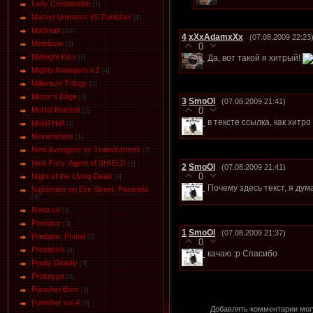
Lady Constantine
[1]
Marvel Universe VS Punisher
[4]
Маdman
[14]
4
xXxAdamxXx
(07.08.2009 22:23
Meltdown
[2]
0
Midnight Kiss
Да, вот такой я хитрый!
[2]
Mighty Avengers v.2
[4]
Millenium Trilogy
[2]
Mirror's Edge
[3]
3
SmoOl
(07.08.2009 21:41)
Mortal Kombat
0
[2]
в тексте ссылка, как хитро 
Motel Hell
[3]
Neverwhere
[1]
New Avengers vs Transformers
[2]
Nick Fury: Agent of SHIELD
[9]
2
SmoOl
(07.08.2009 21:41)
0
Night of the Living Dead
[4]
Почему здесь текст, я ду
Nightmare on Elm Street. Paranoid
[3]
Nova v4
[3]
Predator
[3]
1
SmoOl
(07.08.2009 21:37)
Predator. Primal
[2]
0
Predators
[4]
качаю :р Спасибо
Pretty Deadly
[4]
Prototype
[3]
Punisher.Born
[4]
Punisher vol.4
[5]
Добавлять комментарии могу