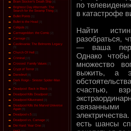
Bram Stocker's Death Ship
[4]
по телевидени
Brightest Day Aftermath: The
Search for the Swamp Thing
[3]
в катастрофе 
Bullet Points
[1]
Bullet to the Head
[3]
Caligula
[6]
Найти истин
Carmageddon: the Comic
[2]
разобраться, 
Carnage
[5]
Castlevania: The Belmonts Legacy
— ваша перв
[5]
Church Of Hell
[2]
Однако чтобы
Criminal
[13]
множество во
Crossed: Family Values
[7]
Crypt of Terror
[3]
выжить, а э
Daredevil
[8]
обстоятельств
Dark Reign - Sinister Spider-Man
[4]
счастью, вз
Deadpool: Back in Black
[1]
Deadpool Kills Deadpool
[2]
экстраординар
Deadpool Killustrated
[3]
связанными 
Deadpool Kills the Marvel Universe
Again
[5]
электричества
Deadpool v.5
[11]
Deadpool vs. Carnage
[4]
есть шансы сп
Die Hard: Year One
[3]