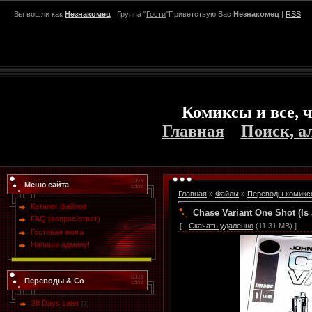
Вы вошли как
Незнакомец
| Группа "
Гости
"Приветствую Вас
Незнакомец
|
RSS
Комиксы и все, ч
Главная
Поиск, а
Меню сайта
Главная
»
Файлы
»
Переводы комикс
Каталог файлов
Chase Variant One Shot (Is a
FAQ (вопрос/ответ)
[ ·
Скачать удаленно
(11.31 MB) ]
Гостевая книга
Напиши админу!
Переводы & Co
28 Days Later
[7]