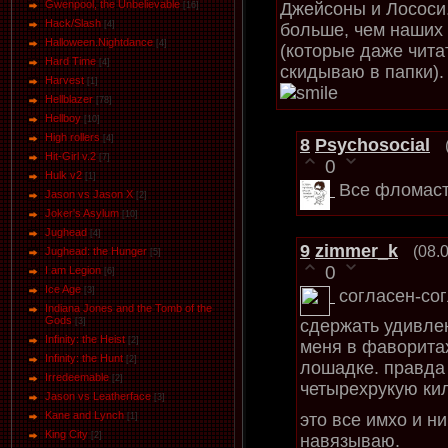
Gwenpool, the Unbelievable
Джейсоны и Лососи.
[16]
Hack/Slash
[4]
больше, чем наших 
Halloween.Nightdance
[4]
(которые даже читат
Hard Time
[4]
скидываю в папки)
Harvest
[1]
Hellblazer
[78]
Hellboy
[10]
High rollers
[4]
8
Psychosocial
Hit-Girl v.2
[7]
0
Hulk v2
[1]
Все фломас
Jason vs Jason Х
[2]
Joker's Asylum
[10]
Jughead
[4]
9
zimmer_k
(08.
Jughead: the Hunger
[5]
0
I am Legion
[6]
Ice Age
[3]
согласен-сог
Indiana Jones and the Tomb of the
Gods
сдержать удивлен
[3]
Infinity: the Heist
[2]
меня в фаворитах
Infinity: the Hunt
[2]
лошадке. правда 
Irredeemable
[2]
четырехрукую ки
Jason vs Leatherface
[3]
Kane and Lynch
это все имхо и н
[1]
King City
[2]
навязываю.