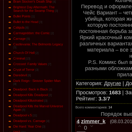
Количе
Bram Stocker's Death Ship
[4]
Перевод и оформлени
Brightest Day Aftermath: The
Search for the Swamp Thing
[3]
Чейс Вариант – чет
Bullet Points
[1]
убийца, которая ж
Bullet to the Head
[3]
которую постоянн
Caligula
[6]
постоянная борьба з
Carmageddon: the Comic
[2]
Яркий красочный ком
Carnage
[5]
различных вариантах
Castlevania: The Belmonts Legacy
[5]
материала – все 
Church Of Hell
[2]
Criminal
[13]
P.S. Комикс был 
Crossed: Family Values
[7]
разными обложкам
Crypt of Terror
[3]
прила
Daredevil
[8]
Dark Reign - Sinister Spider-Man
Категория
:
Другие
|
До
[4]
Deadpool: Back in Black
[1]
Просмотров
:
1683
|
За
Deadpool Kills Deadpool
[2]
Рейтинг
:
3.3
/
7
Deadpool Killustrated
[3]
Deadpool Kills the Marvel Universe
Всего комментариев
:
14
Again
[5]
Порядок вы
Deadpool v.5
[11]
4
zimmer_k
(08.03.201
Deadpool vs. Carnage
[4]
0
Die Hard: Year One
[3]