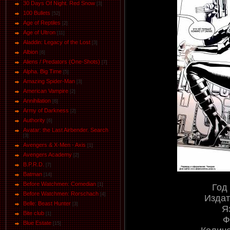
30 Days Of Night. Red Snow
[3]
100 Bullets
[52]
Age of Reptiles
[2]
Age of Ultron
[11]
Aladdin: Legacy of the Lost
[3]
Albion
[6]
Aliens / Predators (One-Shots)
[7]
Alpha. Big Time
[5]
Amazing Spider-Man
[3]
American Vampire
[2]
Annihilation
[6]
Army of Darkness
[2]
Authority
[6]
Avatar: the Last Airbender. Search
[3]
Avengers & X-Men - Axis
[1]
Avengers Academy
[2]
B.P.R.D.
[7]
Batman
[14]
Before Watchmen: Comedian
[1]
Год
Before Watchmen: Rorschach
[4]
Издат
Belle: Beast Hunter
[3]
Я
Bite club
[1]
Ф
Blue Estate
[15]