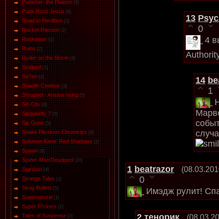
Punisher: the Platoon
[6]
Punk Rock Jesus
[6]
13
Psyc
Road to Perdition
[1]
0
Rocket Racoon
[2]
4 в
Rocketeer
[1]
Ruins
[2]
Authorit
Ryder on the Storm
[3]
Scalped
[1]
Se7en
[2]
14
be
Shaolin Cowboy
[3]
1
Shrapnel - Aristea rising
[5]
Sin City
[8]
Марве
Singularity 7
[5]
событ
Six Guns
[5]
случа
Snake Plissken: Chronicles
[4]
Solomon Kane: Red Shadows
[2]
Spawn
[6]
Spider-Man/Deadpool
[20]
1
beatrazor
(08.03.201
Stardust
[4]
0
Strange Tales
[1]
Stray Bullets
[5]
Имэдж рулит! Сп
Supernatural
[1]
Super F*ckers
[2]
2
тенорик
Tales of Suspense
(08.03.2
[2]