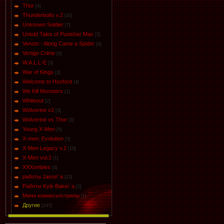
Thor
[4]
Thunderbolts v.2
[32]
Unknown Soldier
[7]
Untold Tales of Punisher Max
[5]
Venom - Along Came a Spider
[4]
Vertigo Crime
[9]
W.A.L.L-E
[3]
War of Kings
[2]
Welcome to Hoxford
[4]
We Kill Monsters
[1]
Whiteout
[2]
Wolverine v2
[3]
Wolverine vs Thor
[3]
Young X-Men
[5]
X-men: Evolution
[3]
X-Men Legacy v.2
[10]
X-Men vol.2
[1]
XXXombies
[4]
работы Jason' a
[13]
Работы Kyle Baker`a
[2]
Мини комиксы\стрипы
[1]
Другие
[147]