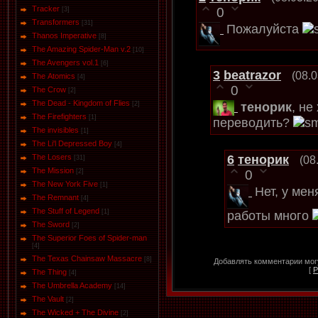
Tracker
0
[3]
Transformers
[31]
Пожалуйста
Thanos Imperative
[8]
The Amazing Spider-Man v.2
[10]
The Avengers vol.1
[6]
3
beatrazor
(08.
The Аtomics
[4]
0
The Crow
[2]
The Dead - Kingdom of Flies
тенорик
, не
[2]
The Firefighters
[1]
переводить?
The invisibles
[1]
The Li'l Depressed Boy
[4]
6
тенорик
The Losers
(08
[31]
The Mission
0
[2]
The New York Five
[1]
Нет, у мен
The Remnant
[4]
The Stuff of Legend
[1]
работы много
The Sword
[2]
The Superior Foes of Spider-man
[4]
The Texas Chainsaw Massacre
[8]
Добавлять комментарии могу
[
Р
The Thing
[4]
The Umbrella Academy
[14]
The Vault
[2]
The Wicked + The Divine
[2]