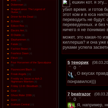
DMZ
[11]
ешкин кот. я эту.
Doberman
[2]
убил время. и готов б
DragonLance: The Legend of
Huma
[2]
этот ком и в юса никто
Driver for the Dead
[1]
переводить не будут.
Eсhoеs
[4]
переведенных. и без 
Edison Rex
[1]
ничего я не понимаю в
Electric Ant
[5]
El Diablo
[4]
может, это какая-то и
Elephantmen
[8]
киллерша? и она уже 
Fatale
[1]
руками успела засвети
Fashion Beast
[8]
Fearless Dawn
[4]
Flinch
[15]
5
тенорик
(08.03.2
Four Horsemen of the Spocalypse
[1]
0
Fluorescent Black
[1]
О вкусах правд
Freak Angels
[13]
Freddy vs Jason vs Ash 2:
понравился)))
Nightmare Warriors
[6]
Friday 13-th: Bloodbath
[3]
Gear
[4]
7
beatrazor
(08.03.
Ghost Rider 2099
[6]
0
Gore
[2]
Я, например, н
Gotham Central
[13]