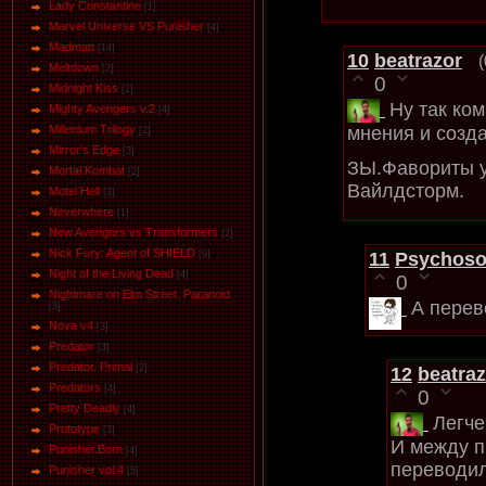
Lady Constantine
[1]
Marvel Universe VS Punisher
[4]
Маdman
[14]
10
beatrazor
Meltdown
[2]
0
Midnight Kiss
[2]
Ну так ко
Mighty Avengers v.2
[4]
Millenium Trilogy
мнения и созд
[2]
Mirror's Edge
[3]
ЗЫ.Фавориты у
Mortal Kombat
[2]
Вайлдсторм.
Motel Hell
[3]
Neverwhere
[1]
New Avengers vs Transformers
[2]
Nick Fury: Agent of SHIELD
11
Psychoso
[9]
Night of the Living Dead
[4]
0
Nightmare on Elm Street. Paranoid
А перев
[3]
Nova v4
[3]
Predator
[3]
Predator. Primal
[2]
12
beatraz
Predators
[4]
0
Pretty Deadly
[4]
Легче
Prototype
[3]
И между п
Punisher.Born
[4]
переводи
Punisher vol.4
[5]