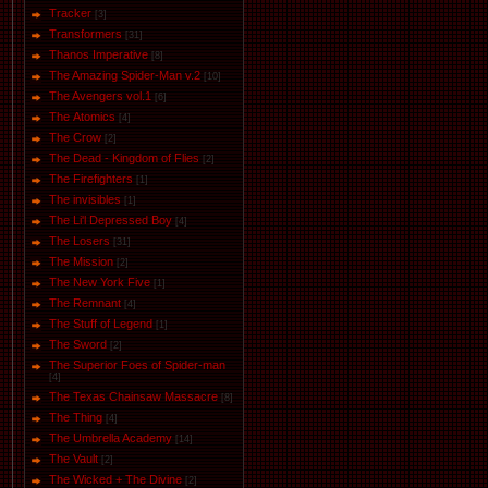
Tracker
[3]
Transformers
[31]
Thanos Imperative
[8]
The Amazing Spider-Man v.2
[10]
The Avengers vol.1
[6]
The Аtomics
[4]
The Crow
[2]
The Dead - Kingdom of Flies
[2]
The Firefighters
[1]
The invisibles
[1]
The Li'l Depressed Boy
[4]
The Losers
[31]
The Mission
[2]
The New York Five
[1]
The Remnant
[4]
The Stuff of Legend
[1]
The Sword
[2]
The Superior Foes of Spider-man
[4]
The Texas Chainsaw Massacre
[8]
The Thing
[4]
The Umbrella Academy
[14]
The Vault
[2]
The Wicked + The Divine
[2]