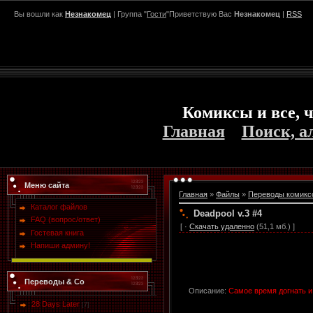
Вы вошли как
Незнакомец
| Группа "
Гости
"Приветствую Вас
Незнакомец
|
RSS
Комиксы и все, ч
Главная
Поиск, а
Меню сайта
Главная
»
Файлы
»
Переводы комикс
Каталог файлов
Deadpool v.3 #4
FAQ (вопрос/ответ)
[ ·
Скачать удаленно
(51,1 мб.) ]
Гостевая книга
Напиши админу!
Переводы & Co
Описание:
Самое время догнать и
28 Days Later
[7]