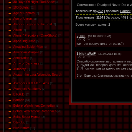
30 Days Of Night. Red Snow
[3]
Совместно с Deadpool Never Die и W
100 Bullets
[52]
Категория
:
Другие
|
Добавил
:
Раилаг
Age of Reptiles
[2]
Просмотров
:
1134
|
Загрузок
:
445
|
К
Age of Ultron
[11]
Aladdin: Legacy of the Lost
Всего комментариев
:
2
[3]
Albion
[6]
Aliens / Predators (One-Shots)
2
Тиц
[7]
(10.10.2013 18:44)
0
Alpha. Big Time
[5]
как то я пропустил этот релиз))
Amazing Spider-Man
[3]
American Vampire
[2]
1
NightWulF
(30.07.2013 18:28)
0
Annihilation
[6]
Спасибо огромное за старание и пер
Army of Darkness
[2]
1) Будет ли Deadpool догонять сери
2) Я помню правда где-то он уже за
Authority
[6]
Avatar: the Last Airbender. Search
З.Ы. Еще раз благодарю за ваши ст
[3]
Avengers & X-Men - Axis
[1]
Avengers Academy
[2]
B.P.R.D.
[7]
Batman
[14]
Before Watchmen: Comedian
[1]
Before Watchmen: Rorschach
[4]
Belle: Beast Hunter
[3]
Bite club
[1]
Blue Estate
[15]