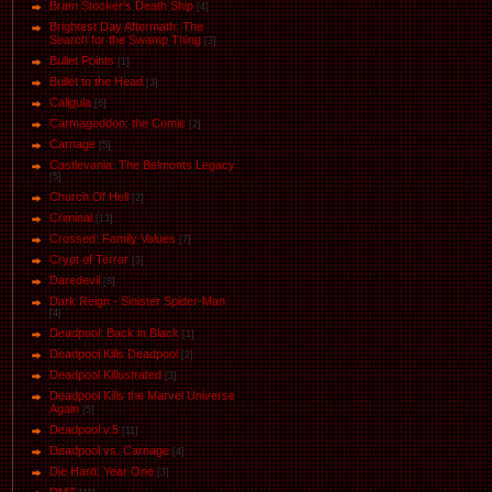
Bram Stocker's Death Ship
[4]
Brightest Day Aftermath: The
Search for the Swamp Thing
[3]
Bullet Points
[1]
Bullet to the Head
[3]
Caligula
[6]
Carmageddon: the Comic
[2]
Carnage
[5]
Castlevania: The Belmonts Legacy
[5]
Church Of Hell
[2]
Criminal
[13]
Crossed: Family Values
[7]
Crypt of Terror
[3]
Daredevil
[8]
Dark Reign - Sinister Spider-Man
[4]
Deadpool: Back in Black
[1]
Deadpool Kills Deadpool
[2]
Deadpool Killustrated
[3]
Deadpool Kills the Marvel Universe
Again
[5]
Deadpool v.5
[11]
Deadpool vs. Carnage
[4]
Die Hard: Year One
[3]