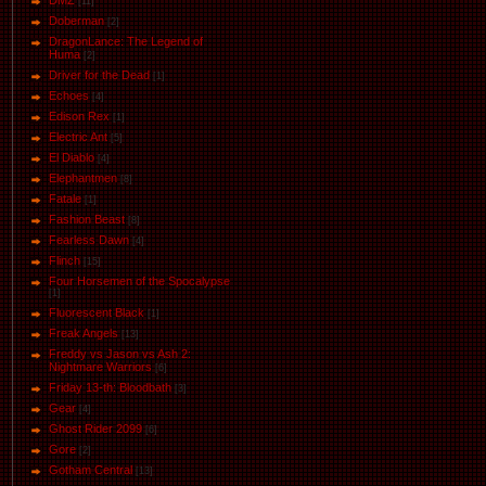
DMZ
[11]
Doberman
[2]
DragonLance: The Legend of
Huma
[2]
Driver for the Dead
[1]
Eсhoеs
[4]
Edison Rex
[1]
Electric Ant
[5]
El Diablo
[4]
Elephantmen
[8]
Fatale
[1]
Fashion Beast
[8]
Fearless Dawn
[4]
Flinch
[15]
Four Horsemen of the Spocalypse
[1]
Fluorescent Black
[1]
Freak Angels
[13]
Freddy vs Jason vs Ash 2:
Nightmare Warriors
[6]
Friday 13-th: Bloodbath
[3]
Gear
[4]
Ghost Rider 2099
[6]
Gore
[2]
Gotham Central
[13]