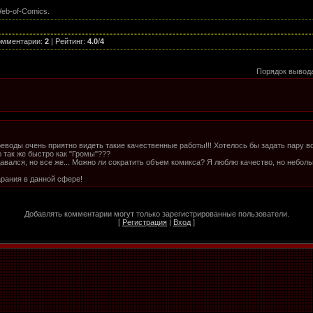
eb-of-Comics.
омментарии
:
2
|
Рейтинг
:
4.0
/
4
Порядок вывод
еводы очень приятно видеть такие качественные работы!!! Хотелось бы задать пару в
ю так же быстро как "Громы"???
давался, но все же... Можно ли сократить объем комикса? Я люблю качество, но небол
арания в данной сфере!
Добавлять комментарии могут только зарегистрированные пользователи.
[
Регистрация
|
Вход
]