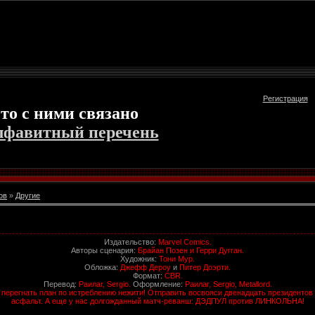
Регистрация
то с ними связано
лфавитный перечень
ов
»
Другие
Издательство:
Marvel Comics.
Авторы сценария:
Брайан Позен и Герри Дугган.
Художник:
Тони Мур.
Обложка:
Джефф Дероу
и
Питер Доэрти.
Формат:
CBR.
Перевод:
Раилаг, Sergio.
Оформление:
Раилаг, Sergio, Metallord.
 перегнать план по истреблению нежити! Отправить восвояси двенадцать президентов 
асфальт. А еще у нас долгожданный матч-реванш: ДЭДПУЛ против ЛИНКОЛЬНА!