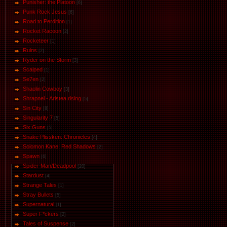
Punisher: the Platoon
[6]
Punk Rock Jesus
[6]
Road to Perdition
[1]
Rocket Racoon
[2]
Rocketeer
[1]
Ruins
[2]
Ryder on the Storm
[3]
Scalped
[1]
Se7en
[2]
Shaolin Cowboy
[3]
Shrapnel - Aristea rising
[5]
Sin City
[8]
Singularity 7
[5]
Six Guns
[5]
Snake Plissken: Chronicles
[4]
Solomon Kane: Red Shadows
[2]
Spawn
[6]
Spider-Man/Deadpool
[20]
Stardust
[4]
Strange Tales
[1]
Stray Bullets
[5]
Supernatural
[1]
Super F*ckers
[2]
Tales of Suspense
[2]