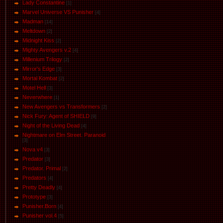
Lady Constantine
[1]
Marvel Universe VS Punisher
[4]
Маdman
[14]
Meltdown
[2]
Midnight Kiss
[2]
Mighty Avengers v.2
[4]
Millenium Trilogy
[2]
Mirror's Edge
[3]
Mortal Kombat
[2]
Motel Hell
[3]
Neverwhere
[1]
New Avengers vs Transformers
[2]
Nick Fury: Agent of SHIELD
[9]
Night of the Living Dead
[4]
Nightmare on Elm Street. Paranoid
[3]
Nova v4
[3]
Predator
[3]
Predator. Primal
[2]
Predators
[4]
Pretty Deadly
[4]
Prototype
[3]
Punisher.Born
[4]
Punisher vol.4
[5]