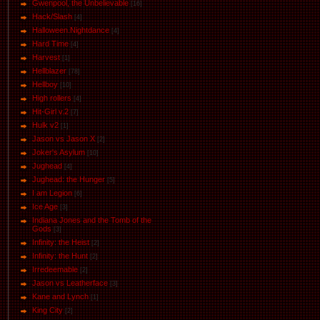
Gwenpool, the Unbelievable
[16]
Hack/Slash
[4]
Halloween.Nightdance
[4]
Hard Time
[4]
Harvest
[1]
Hellblazer
[78]
Hellboy
[10]
High rollers
[4]
Hit-Girl v.2
[7]
Hulk v2
[1]
Jason vs Jason Х
[2]
Joker's Asylum
[10]
Jughead
[4]
Jughead: the Hunger
[5]
I am Legion
[6]
Ice Age
[3]
Indiana Jones and the Tomb of the
Gods
[3]
Infinity: the Heist
[2]
Infinity: the Hunt
[2]
Irredeemable
[2]
Jason vs Leatherface
[3]
Kane and Lynch
[1]
King City
[2]