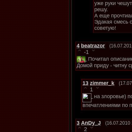
уже руки чешут
решу.
А еще прочтиа
Эдакая смесь с
советую!
4
beatrazor
(16.07.201
-1
Почитал описание
Домой приду - читну с
13
zimmer_k
(17.07
1
на злоровье) п
впечатлениями по п
3
AnDy_J
(16.07.2010 
2