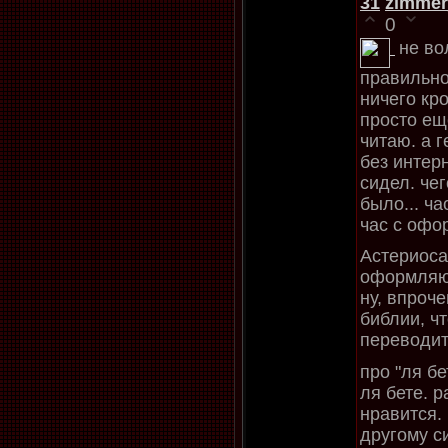
31
zimmer
0
не во
правильно
ничего кр
просто ещ
читаю. а г
без интер
сидел. че
было... ч
час с офо
Астериоса,
оформляю 
ну, впроче
библии, ч
переводит
про "ля бе
ля бете. 
нравится. 
другому с