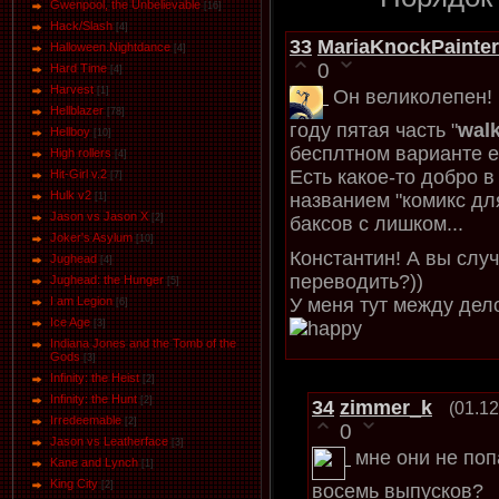
Gwenpool, the Unbelievable
[16]
Hack/Slash
[4]
33
MariaKnockPainter
Halloween.Nightdance
[4]
0
Hard Time
[4]
Harvest
[1]
Он великолепен! 
Hellblazer
[78]
году пятая часть "
walk
Hellboy
[10]
бесплтном варианте е
High rollers
[4]
Есть какое-то добро 
Hit-Girl v.2
[7]
Hulk v2
названием "комикс дл
[1]
Jason vs Jason Х
[2]
баксов с лишком...
Joker's Asylum
[10]
Константин! А вы слу
Jughead
[4]
переводить?))
Jughead: the Hunger
[5]
I am Legion
У меня тут между дел
[6]
Ice Age
[3]
Indiana Jones and the Tomb of the
Gods
[3]
Infinity: the Heist
[2]
Infinity: the Hunt
[2]
34
zimmer_k
(01.12
Irredeemable
[2]
0
Jason vs Leatherface
[3]
мне они не поп
Kane and Lynch
[1]
King City
[2]
восемь выпусков?