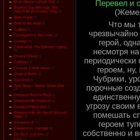
Перевел и 
Bram Stocker's Death Ship
[4]
Brightest Day Aftermath: The
(Жеме
Search for the Swamp Thing
[3]
Bullet Points
[1]
Что мы т
Bullet to the Head
[3]
Caligula
[6]
чрезвычайно
Carmageddon: the Comic
[2]
герой, одн
Carnage
[5]
Castlevania: The Belmonts Legacy
несмотря на
[5]
Church Of Hell
[2]
периодически
Criminal
[13]
героем, ну,
Crossed: Family Values
[7]
Crypt of Terror
[3]
Чубрики, ур
Daredevil
[8]
порочные соз
Dark Reign - Sinister Spider-Man
[4]
единственну
Deadpool: Back in Black
[1]
Deadpool Kills Deadpool
[2]
угрозу своим
Deadpool Killustrated
[3]
Deadpool Kills the Marvel Universe
помешать с
Again
[5]
героем туп
Deadpool v.5
[11]
Deadpool vs. Carnage
[4]
собственно и в
Die Hard: Year One
[3]