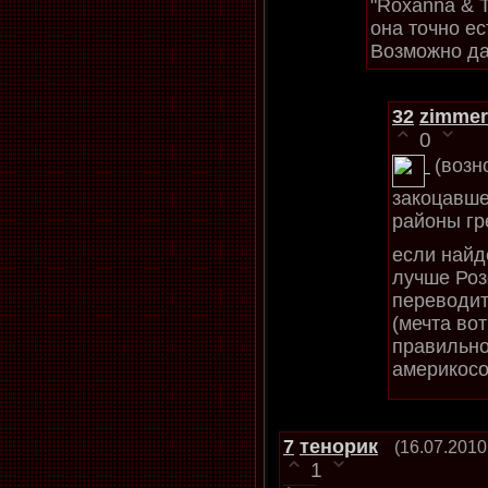
"Roxanna & T
она точно ес
Возможно да
32
zimmer
0
(возн
закоцавше
районы гр
если найд
лучше Розе
переводит
(мечта вот
правильно
америкосо
7
тенорик
(16.07.2010
1