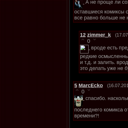
А не проще ли со
оставшиеся комиксы 
все равно больше не н
12
zimmer_k
(17.07
0
вроде есть пр
редкие осмысленные
и т.д. и залить. вро
это делать уже не б
5
MarcEcko
(16.07.20
0
спасибо. насколь
последнего комикса 
времени?!