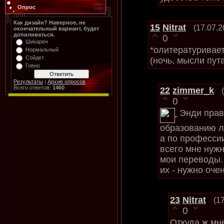
Опрос
Как дизайн? Наверное, не
15
Nitrat
(17.07.2
окончательный вариант, будет
допиливаться.
0
Шикарен
*олитературивает
Нормальный
Сойдет
(ночь, мысли пут
Говно
Результаты
|
Архив опросов
Всего ответов:
1460
22
zimmer_k
0
Энди прав
образованию л
а по професси
всего мне нужн
мои переводы.
их - нужно очен
23
Nitrat
(1
0
Откуда ж мне