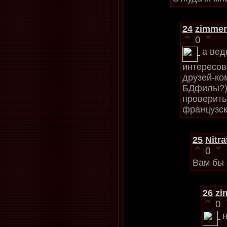
24
zimmer
0
а вед
интересов
друзей-ко
БДфилы?),
проверить
французск
25
Nitra
0
Вам бы 
26
zi
0
н