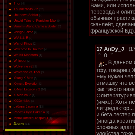
Thor
[4]
Вами, или испол
Thunderbolts v.2
[32]
перевода и олите
Unknown Soldier
[7]
обычная практика
Untold Tales of Punisher Max
[5]
сканлейт, сделан
Venom - Along Came a Spider
[4]
французской БД)
Vertigo Crime
[9]
W.A.L.L-E
[3]
War of Kings
[2]
17
AnDy_J
(1
Welcome to Hoxford
[4]
0
We Kill Monsters
[1]
Whiteout
В данном 
[2]
Wolverine v2
[3]
тфу, товарищ 
Wolverine vs Thor
[3]
Ему нужен чел
Young X-Men
[5]
отмашку что вс
X-men: Evolution
[3]
как такого назв
X-Men Legacy v.2
[10]
Олитературива
X-Men vol.2
[1]
(имхо). Хотя н
XXXombies
[4]
работы Jason' a
лит.редактор..
[13]
Работы Kyle Baker`a
[2]
и бета-тестер 
Мини комиксы\стрипы
[1]
(иногда креати
Другие
[147]
сложных адапта
удобства тоже