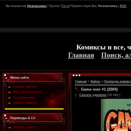
Вы вошли как
Незнакомец
| Группа "
Гости
"Приветствую Вас
Незнакомец
|
RSS
Комиксы и все, ч
Главная
Поиск, а
Меню сайта
Главная
»
Файлы
»
Переводы комикс
Каталог файлов
Game over #1 (2004)
FAQ (вопрос/ответ)
[ ·
Скачать удаленно
(16 mb) ]
Гостевая книга
Напиши админу!
Переводы & Co
28 Days Later
[7]