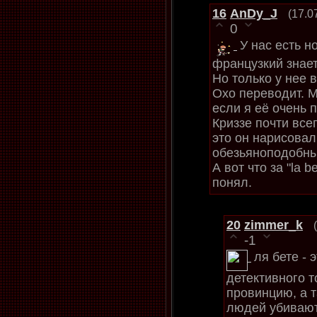
16
AnDy_J
(17.0
0
У нас есть н
французкий знает
Но только у нее в
Охо переводит. М
если я её очень 
Криззе почти все
это он нарисова
обезьяноподобн
А вот что за "la b
понял.
20
zimmer_k
-1
ля бете - 
детективного т
провинцию, а 
людей убивают