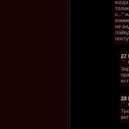
когда
тольк
с..."
комме
не ви
лайвд
посту
27
За
пр
ес
28
Тьх
вет