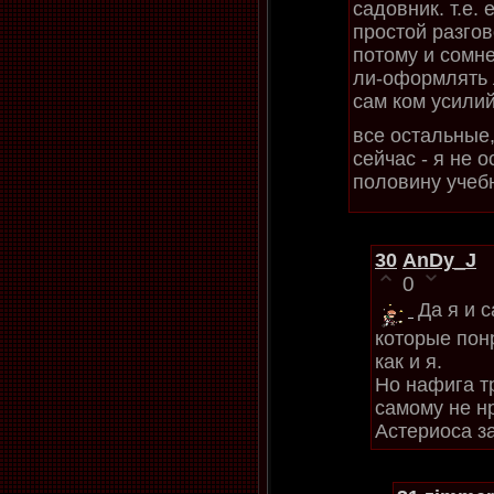
садовник. т.е. 
простой разгов
потому и сомне
ли-оформлять л
сам ком усилий
все остальные,
сейчас - я не 
половину учебн
30
AnDy_J
0
Да я и 
которые пон
как и я.
Но нафига тр
самому не н
Астериоса з