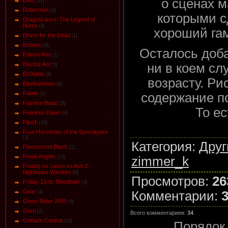
о сценах м
DMZ
[11]
Doberman
[2]
которыми с
DragonLance: The Legend of
Huma
[2]
хороший га
Driver for the Dead
[1]
Eсhoеs
[4]
Осталось доба
Edison Rex
[1]
ни в коем сл
Electric Ant
[5]
El Diablo
[4]
возрасту. Ри
Elephantmen
[8]
Fatale
содержание п
[1]
Fashion Beast
[8]
То ес
Fearless Dawn
[4]
Flinch
[15]
Four Horsemen of the Spocalypse
[1]
Категория
:
Друг
Fluorescent Black
[1]
Freak Angels
zimmer_k
[13]
Freddy vs Jason vs Ash 2:
Nightmare Warriors
[6]
Просмотров
:
26
Friday 13-th: Bloodbath
[3]
Gear
Комментарии
:
[4]
Ghost Rider 2099
[6]
Gore
[2]
Всего комментариев
:
34
Gotham Central
[13]
Порядок