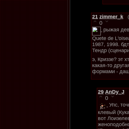
21
zimmer_k
0
рыжая дев
Quete de L'ois
1987, 1998. бд
Тендр (сценари
э, Криззе? эт х
какая-то друг
формами - дашь
29
AnDy_J
0
Упс, точ
клевый (Кука
вот Лоизеле
женоподобно