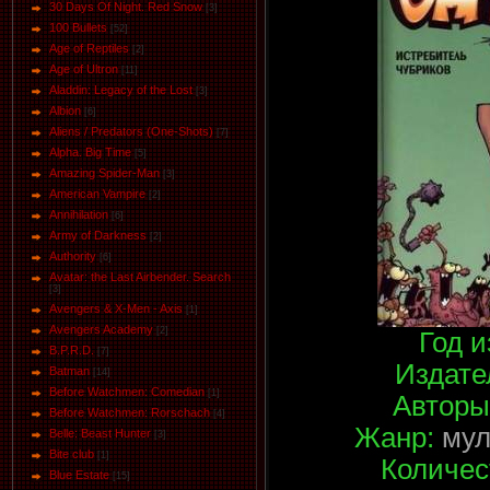
30 Days Of Night. Red Snow
[3]
100 Bullets
[52]
Age of Reptiles
[2]
Age of Ultron
[11]
Aladdin: Legacy of the Lost
[3]
Albion
[6]
Aliens / Predators (One-Shots)
[7]
Alpha. Big Time
[5]
Amazing Spider-Man
[3]
American Vampire
[2]
Annihilation
[6]
Army of Darkness
[2]
Authority
[6]
Avatar: the Last Airbender. Search
[3]
Avengers & X-Men - Axis
[1]
Avengers Academy
[2]
Год и
B.P.R.D.
[7]
Издате
Batman
[14]
Before Watchmen: Comedian
[1]
Авторы
Before Watchmen: Rorschach
[4]
Жанр:
мул
Belle: Beast Hunter
[3]
Bite club
[1]
Количес
Blue Estate
[15]