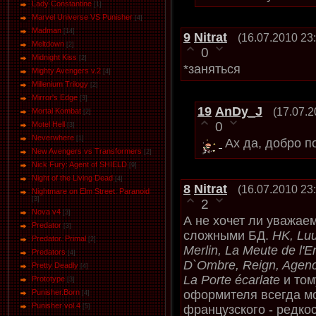
Lady Constantine
[1]
Marvel Universe VS Punisher
[4]
Маdman
[14]
9
Nitrat
(16.07.2010 23
Meltdown
[2]
0
Midnight Kiss
[2]
*заняться
Mighty Avengers v.2
[4]
Millenium Trilogy
[2]
Mirror's Edge
[3]
19
AnDy_J
(17.07.2
Mortal Kombat
[2]
0
Motel Hell
[3]
Neverwhere
[1]
Ах да, добро п
New Avengers vs Transformers
[2]
Nick Fury: Agent of SHIELD
[9]
Night of the Living Dead
[4]
8
Nitrat
(16.07.2010 23
Nightmare on Elm Street. Paranoid
[3]
2
Nova v4
[3]
А не хочет ли уважае
Predator
[3]
сложными БД.
HK, Luu
Predator. Primal
[2]
Merlin, La Meute de l'E
Predators
[4]
D`Ombre, Reign, Agenc
Pretty Deadly
[4]
La Porte écarlate
и том
Prototype
[3]
оформителя всегда мо
Punisher.Born
[4]
Punisher vol.4
французского - редкос
[5]