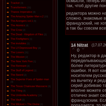
осмысли, теперь ин
Tracker
[3]
так, чтоб другие по
Transformers
[31]
Thanos Imperative
редактора можно най
[8]
The Amazing Spider-Man v.2
[10]
сложно. знакомые 
The Avengers vol.1
[6]
французский, не хо
The Аtomics
[4]
а так бы совсем все
The Crow
[2]
The Dead - Kingdom of Flies
[2]
The Firefighters
[1]
The invisibles
[1]
14
Nitrat
(17.07.2
The Li'l Depressed Boy
[4]
0
The Losers
[31]
Ну, редактор в д
The Mission
[2]
переделывающий 
The New York Five
[1]
более литератур
The Remnant
[4]
ошибки. Я вот ка
The Stuff of Legend
[1]
носителем русско
The Sword
[2]
The Superior Foes of Spider-man
на вычитку и ред
[4]
серий добиваю так
The Texas Chainsaw Massacre
[8]
вполне можете от
The Thing
[4]
отлично знает св
The Umbrella Academy
[14]
французским. Ес
The Vault
[2]
The Wicked + The Divine
попадается, то р
[2]