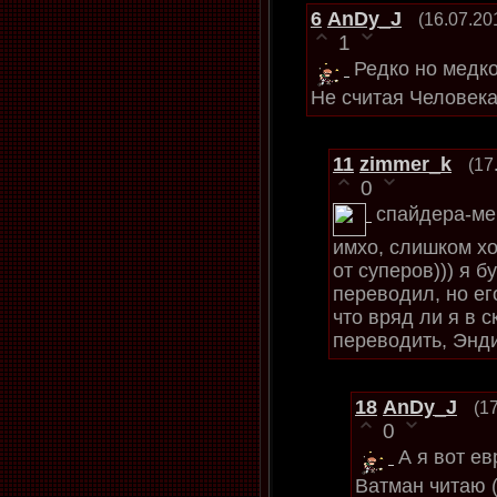
6
AnDy_J
(16.07.20
1
Редко но медк
Не считая Человека
11
zimmer_k
(17
0
спайдера-ме
имхо, слишком х
от суперов))) я б
переводил, но ег
что вряд ли я в 
переводить, Энди
18
AnDy_J
(1
0
А я вот е
Ватман читаю 