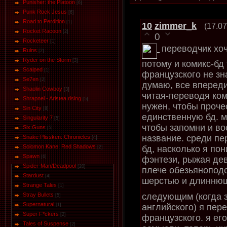
Punisher: the Platoon
[6]
Punk Rock Jesus
[6]
Road to Perdition
[1]
10
zimmer_k
(17.07
Rocket Racoon
[2]
0
Rocketeer
[1]
переводчик хоч
Ruins
[2]
Ryder on the Storm
[3]
потому и комикс-бд 
Scalped
[1]
французского не зн
Se7en
[2]
думаю, все впереди
Shaolin Cowboy
[3]
читая-переводя ком
Shrapnel - Aristea rising
[5]
нужен, чтобы проче
Sin City
[8]
единственную бд. м
Singularity 7
[5]
чтобы запомни и во
Six Guns
[5]
название. среди пе
Snake Plissken: Chronicles
[4]
Solomon Kane: Red Shadows
бд, насколько я пон
[2]
Spawn
[6]
фэнтези, рыжая де
Spider-Man/Deadpool
[20]
плече обезьяноподо
Stardust
[4]
шерстью и длиннющ
Strange Tales
[1]
Stray Bullets
следующим (когда 
[5]
Supernatural
[1]
английского) я пере
Super F*ckers
[2]
французского. я ег
Tales of Suspense
[2]