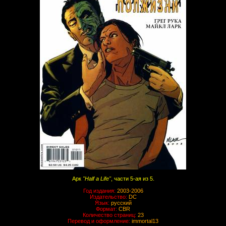
Арк
"Half a Life"
, части 5-ая из 5.
Год издания:
2003-2006
Издательство:
DC
Язык:
русский
Формат:
CBR
Количество страниц:
23
Перевод и оформление:
immortal13