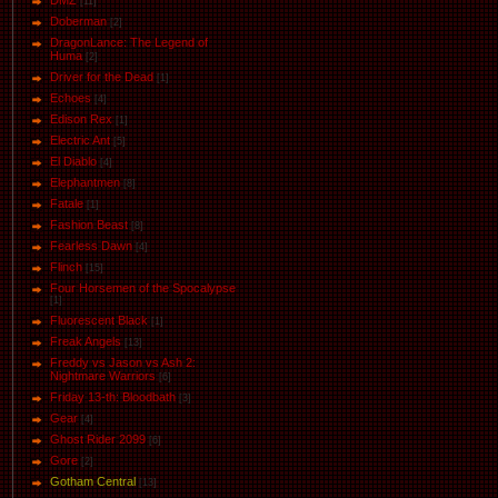
DMZ
[11]
Doberman
[2]
DragonLance: The Legend of
Huma
[2]
Driver for the Dead
[1]
Eсhoеs
[4]
Edison Rex
[1]
Electric Ant
[5]
El Diablo
[4]
Elephantmen
[8]
Fatale
[1]
Fashion Beast
[8]
Fearless Dawn
[4]
Flinch
[15]
Four Horsemen of the Spocalypse
[1]
Fluorescent Black
[1]
Freak Angels
[13]
Freddy vs Jason vs Ash 2:
Nightmare Warriors
[6]
Friday 13-th: Bloodbath
[3]
Gear
[4]
Ghost Rider 2099
[6]
Gore
[2]
Gotham Central
[13]