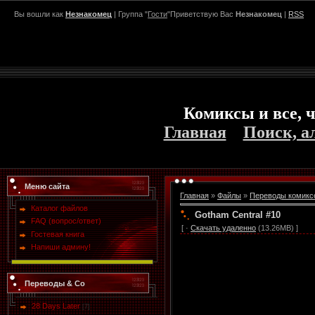
Вы вошли как
Незнакомец
| Группа "
Гости
"Приветствую Вас
Незнакомец
|
RSS
Комиксы и все, ч
Главная
Поиск, а
Меню сайта
Главная
»
Файлы
»
Переводы комикс
Каталог файлов
Gotham Central #10
FAQ (вопрос/ответ)
[ ·
Скачать удаленно
(13.26MB) ]
Гостевая книга
Напиши админу!
Переводы & Co
28 Days Later
[7]