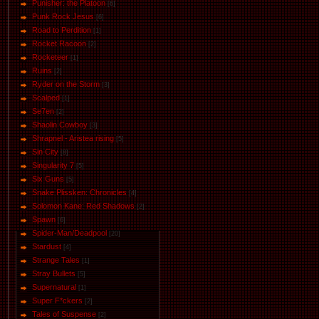
Punisher: the Platoon
[6]
Punk Rock Jesus
[6]
Road to Perdition
[1]
Rocket Racoon
[2]
Rocketeer
[1]
Ruins
[2]
Ryder on the Storm
[3]
Scalped
[1]
Se7en
[2]
Shaolin Cowboy
[3]
Shrapnel - Aristea rising
[5]
Sin City
[8]
Singularity 7
[5]
Six Guns
[5]
Snake Plissken: Chronicles
[4]
Solomon Kane: Red Shadows
[2]
Spawn
[6]
Spider-Man/Deadpool
[20]
Stardust
[4]
Strange Tales
[1]
Stray Bullets
[5]
Supernatural
[1]
Super F*ckers
[2]
Tales of Suspense
[2]