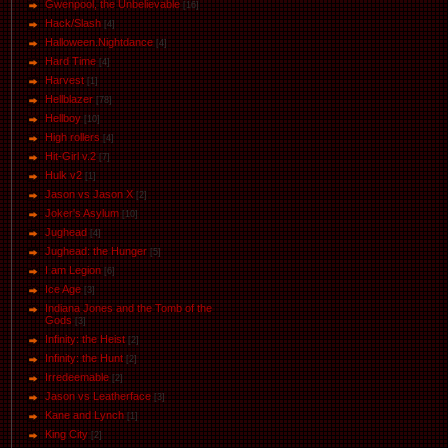
Gwenpool, the Unbelievable
[16]
Hack/Slash
[4]
Halloween.Nightdance
[4]
Hard Time
[4]
Harvest
[1]
Hellblazer
[78]
Hellboy
[10]
High rollers
[4]
Hit-Girl v.2
[7]
Hulk v2
[1]
Jason vs Jason Х
[2]
Joker's Asylum
[10]
Jughead
[4]
Jughead: the Hunger
[5]
I am Legion
[6]
Ice Age
[3]
Indiana Jones and the Tomb of the
Gods
[3]
Infinity: the Heist
[2]
Infinity: the Hunt
[2]
Irredeemable
[2]
Jason vs Leatherface
[3]
Kane and Lynch
[1]
King City
[2]