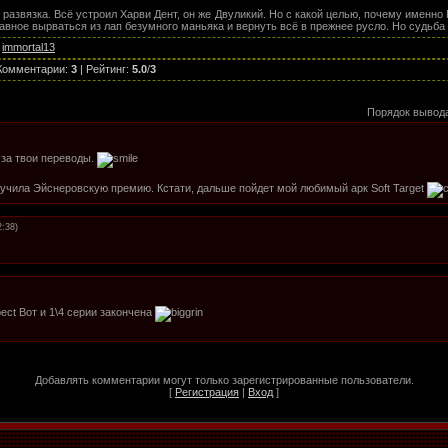
 развязка. Всё устроил Харви Дент, он же Двуликий. Но с какой целью, почему именно
авное вырваться из лап безумного маньяка и вернуть всё в прежнее русло. Но судьба 
:
immortal13
Комментарии
:
3
|
Рейтинг
:
5.0
/
3
Порядок вывод
 за твои переводы.
олучила Эйснеровскую премию. Кстати, дальше пойдет мой любимый арк Soft Target
2:38)
Вот и 1\4 серии закончена
Добавлять комментарии могут только зарегистрированные пользователи.
[
Регистрация
|
Вход
]