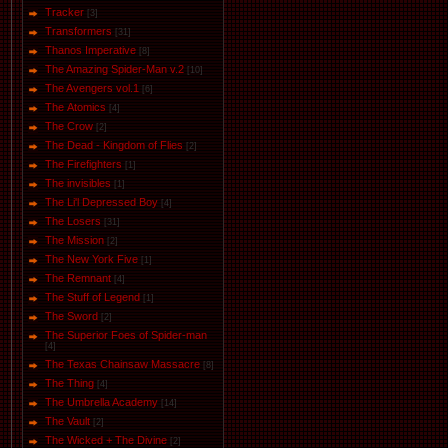
Tracker
[3]
Transformers
[31]
Thanos Imperative
[8]
The Amazing Spider-Man v.2
[10]
The Avengers vol.1
[6]
The Аtomics
[4]
The Crow
[2]
The Dead - Kingdom of Flies
[2]
The Firefighters
[1]
The invisibles
[1]
The Li'l Depressed Boy
[4]
The Losers
[31]
The Mission
[2]
The New York Five
[1]
The Remnant
[4]
The Stuff of Legend
[1]
The Sword
[2]
The Superior Foes of Spider-man
[4]
The Texas Chainsaw Massacre
[8]
The Thing
[4]
The Umbrella Academy
[14]
The Vault
[2]
The Wicked + The Divine
[2]