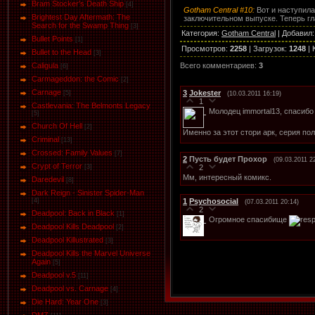
Bram Stocker's Death Ship
[4]
Gotham Central #10:
Вот и наступила
Brightest Day Aftermath: The
заключительном выпуске. Теперь гл
Search for the Swamp Thing
[3]
Категория
:
Gotham Central
|
Добавил
Bullet Points
[1]
Просмотров
:
2258
|
Загрузок
:
1248
|
Bullet to the Head
[3]
Всего комментариев
:
3
Caligula
[6]
Carmageddon: the Comic
[2]
Carnage
3
Jokester
[5]
(10.03.2011 16:19)
1
Castlevania: The Belmonts Legacy
Молодец immortal13, спасибо
[5]
Church Of Hell
[2]
Именно за этот стори арк, серия п
Criminal
[13]
Crossed: Family Values
[7]
2
Пусть будет Прохор
(09.03.2011 2
Crypt of Terror
2
[3]
Мм, интересный комикс.
Daredevil
[8]
Dark Reign - Sinister Spider-Man
1
Psychosocial
[4]
(07.03.2011 20:14)
2
Deadpool: Back in Black
[1]
Огромное спасибище
Deadpool Kills Deadpool
[2]
Deadpool Killustrated
[3]
Deadpool Kills the Marvel Universe
Again
[5]
Deadpool v.5
[11]
Deadpool vs. Carnage
[4]
Die Hard: Year One
[3]