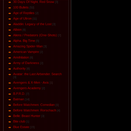
30 Days Of Night. Red Snow
[3]
100 Bullets
[52]
Age of Reptiles
[2]
Age of Ultron
[11]
Aladdin: Legacy of the Lost
[3]
Albion
[6]
Aliens / Predators (One-Shots)
[7]
Alpha. Big Time
[5]
Amazing Spider-Man
[3]
American Vampire
[2]
Annihilation
[6]
Army of Darkness
[2]
Authority
[6]
Avatar: the Last Airbender. Search
[3]
Avengers & X-Men - Axis
[1]
Avengers Academy
[2]
B.P.R.D.
[7]
Batman
[14]
Before Watchmen: Comedian
[1]
Before Watchmen: Rorschach
[4]
Belle: Beast Hunter
[3]
Bite club
[1]
Blue Estate
[15]