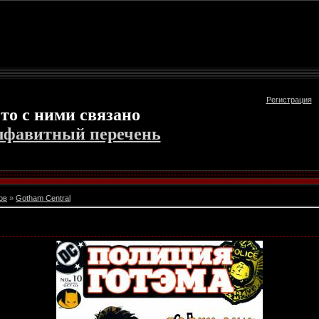
Регистрация
то с ними связано
лфавитный перечень
ов
»
Gotham Central