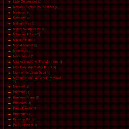
Lady Constantine
[1]
Marvel Universe VS Punisher
[4]
Маdman
[14]
Meltdown
[2]
Midnight Kiss
[2]
Mighty Avengers v.2
[4]
Millenium Trilogy
[2]
Mirror's Edge
[3]
Mortal Kombat
[2]
Motel Hell
[3]
Neverwhere
[1]
New Avengers vs Transformers
[2]
Nick Fury: Agent of SHIELD
[9]
Night of the Living Dead
[4]
Nightmare on Elm Street. Paranoid
[3]
Nova v4
[3]
Predator
[3]
Predator. Primal
[2]
Predators
[4]
Pretty Deadly
[4]
Prototype
[3]
Punisher.Born
[4]
Punisher vol.4
[5]