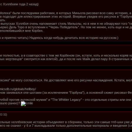
с Хэллбоем года 2 назад)
 Молоха" были последними работами, в которых Миньола рисовал всю саму историю, а н
е подходит для иллюстрирования этих историй. Впервые увидев его рисунок в "Горбун
ать.
 выпусках Хэллбоя очень напоминает стиль Мильолы, но в нем я не обнаружил того "г
ьермо Дель Торо в вступлении к "Червь Победитель". Но тем не менее, хоть еще и не д
неполюбившийся мне Корбен.
о и приятно читать) Надеюсь когда-нибудь дочитать всю историю на русском:)
 полностью, а в соавторстве с тем же Корбеном (он, кстати, хоть и несколько коряв на
вых мертвецов" смотрится как влитой), да и после них Майк делал пару 8-страничных и
ексике" не могу согласиться. Не доставляют мне его рисунки наслаждения. Кстати, м
icsdb.ru/globals/hellboy/
вном занимался one-шотами (за исключением "Горбуна"), а основной сюжет рисовал Фе
ллбой против ацтекской мумии" и "The Whittier Legacy" - это отдельные стрипы или он
ывало ранее)?
22:32)
ельные хеллбоевские истории объединяют в сборники, только эти самые тпб-шки уже да
кто не сканил - у 6 и 7 выкладывали только дополнительные материалы и введения (се