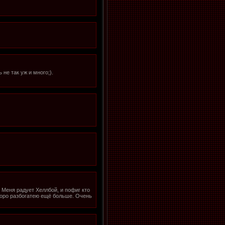
не так уж и много;).
 Меня радует Хеллбой, и пофиг кто
скоро разбогатею ещё больше. Очень