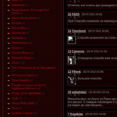
DMZ
[11]
3
Doberman
Отлично, вот и весь арк громадное с
[2]
DragonLance: The Legend of
Huma
[2]
15
FADS
(05.07.2012 19:16)
1
Driver for the Dead
[1]
Ура! Спасибо огромное за перевод 
Eсhoеs
[4]
Edison Rex
[1]
14
Timoleont
(05.07.2012 19:04)
Electric Ant
[5]
3
Спасибо искреннее за столь 
El Diablo
[4]
Elephantmen
[8]
Fatale
[1]
13
Cameron
(04.07.2012 21:15)
Fashion Beast
[8]
2
Fearless Dawn
Очередное спасибо вам за в
[4]
Flinch
[15]
Four Horsemen of the Spocalypse
[1]
12
FRenk
(02.07.2012 02:08)
3
Fluorescent Black
[1]
Большое спасибо.
Freak Angels
[13]
Freddy vs Jason vs Ash 2:
Nightmare Warriors
[6]
10
sebialybec
(25.06.2012 22:12)
Friday 13-th: Bloodbath
[3]
3
Gear
Миньола крут, но Анунг ун Рама кру
[4]
его рисует. С каждым переводом я с
Ghost Rider 2099
[6]
уж жаден до чертовщины...
Gore
[2]
Gotham Central
[13]
7
Kasabian
(25.06.2012 14:44)
3