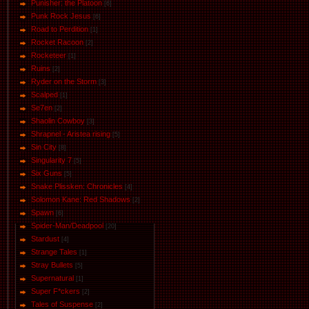
Punisher: the Platoon
[6]
Punk Rock Jesus
[6]
Road to Perdition
[1]
Rocket Racoon
[2]
Rocketeer
[1]
Ruins
[2]
Ryder on the Storm
[3]
Scalped
[1]
Se7en
[2]
Shaolin Cowboy
[3]
Shrapnel - Aristea rising
[5]
Sin City
[8]
Singularity 7
[5]
Six Guns
[5]
Snake Plissken: Chronicles
[4]
Solomon Kane: Red Shadows
[2]
Spawn
[6]
Spider-Man/Deadpool
[20]
Stardust
[4]
Strange Tales
[1]
Stray Bullets
[5]
Supernatural
[1]
Super F*ckers
[2]
Tales of Suspense
[2]