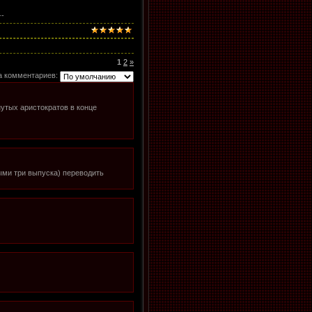
--
1
2
»
а комментариев:
нутых аристократов в конце
нными три выпуска) переводить