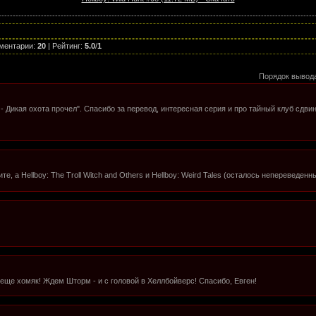
----------------------------------------------------------------------------------------------------------------
ментарии
:
20
|
Рейтинг
:
5.0
/
1
Порядок вывод
 - Дикая охота прочел". Спасибо за перевод, интересная серия и про тайный клуб сдви
е, а Hellboy: The Troll Witch and Others и Hellboy: Weird Tales (осталось непереведе
- еще хомяк! Ждем Шторм - и с головой в Хеллбойверс! Спасибо, Евген!