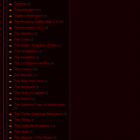
Tracker
[3]
Transformers
[31]
Thanos Imperative
[8]
The Amazing Spider-Man v.2
[10]
The Avengers vol.1
[6]
The Аtomics
[4]
The Crow
[2]
The Dead - Kingdom of Flies
[2]
The Firefighters
[1]
The invisibles
[1]
The Li'l Depressed Boy
[4]
The Losers
[31]
The Mission
[2]
The New York Five
[1]
The Remnant
[4]
The Stuff of Legend
[1]
The Sword
[2]
The Superior Foes of Spider-man
[4]
The Texas Chainsaw Massacre
[8]
The Thing
[4]
The Umbrella Academy
[14]
The Vault
[2]
The Wicked + The Divine
[2]