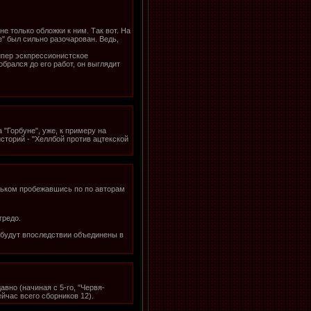
е только обложки к ним. Так вот. На
е" был сильно разочарован. Ведь,
ипер эскпрессионистское
обрался до его работ, он выглядит
 "Горбуне", уже, к примеру на
сторий - "Хеллбой против ацтекской
ельком пробежавшись по по авторам
гредо.
и будут впоследствии объединены в
вно (начиная с 5-го, "Червя-
йчас всего сборников 12).