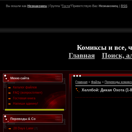
Вы вошли как
Незнакомец
| Группа "
Гости
"Приветствую Вас
Незнакомец
|
RSS
Комиксы и все, ч
Главная
Поиск, а
Меню сайта
Главная
»
Файлы
»
Переводы комикс
Каталог файлов
Хеллбой: Дикая Охота (1-8 и
FAQ (вопрос/ответ)
Гостевая книга
Напиши админу!
Переводы & Co
28 Days Later
[7]