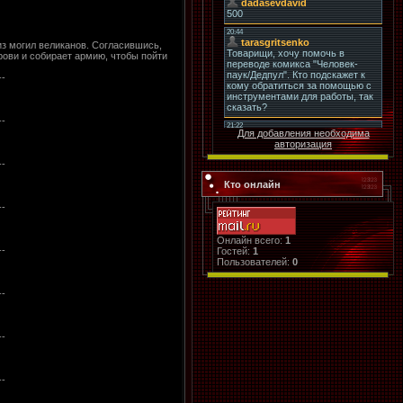
з могил великанов. Согласившись,
рови и собирает армию, чтобы пойти
--
--
Для добавления необходима
авторизация
--
Кто онлайн
--
Онлайн всего:
1
--
Гостей:
1
Пользователей:
0
--
--
--