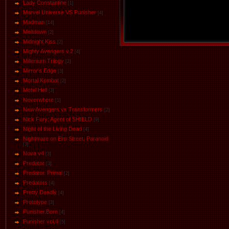
Lady Constantine
[1]
Marvel Universe VS Punisher
[4]
Маdman
[14]
Meltdown
[2]
Midnight Kiss
[2]
Mighty Avengers v.2
[4]
Millenium Trilogy
[2]
Mirror's Edge
[3]
Mortal Kombat
[2]
Motel Hell
[3]
Neverwhere
[1]
New Avengers vs Transformers
[2]
Nick Fury: Agent of SHIELD
[9]
Night of the Living Dead
[4]
Nightmare on Elm Street. Paranoid
[3]
Nova v4
[3]
Predator
[3]
Predator. Primal
[2]
Predators
[4]
Pretty Deadly
[4]
Prototype
[3]
Punisher.Born
[4]
Punisher vol.4
[5]