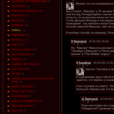
Gwenpool, the Unbelievable
[16]
Желею, что не познакомился 
Hack/Slash
[4]
Halloween.Nightdance
Как я понял, "Макома" и "В часовне
[4]
мой взгляд, Ричард Корбен совсем н
Hard Time
[4]
отчасти, из-за рисунка начал его чит
Стиль Дункана Фегредо в последних
Harvest
[1]
освещение", как изволил сказал Гил
Hellblazer
[78]
лучшей заменой Миньоле, чем так 
Hellboy
[10]
А вообще спасибо за перевод:) Легк
High rollers
[4]
Hit-Girl v.2
[7]
8
Ragnarok
(25.06.2012 20:20)
2
Hulk v2
[1]
Ну, "Макому" Миньола рисовал не
Jason vs Jason Х
[2]
"Хеллбое в Мексике" и "Ночи жи
мумии" и "The Whittier Legacy".
Joker's Asylum
[10]
Jughead
[4]
9
Kasabian
(25.06.2012 21:01)
Jughead: the Hunger
[5]
2
I am Legion
Насчет "Хеллбоя в М
[6]
Ice Age
[3]
и художникам здесь http://com
Indiana Jones and the Tomb of the
заметил, что Корбен в осно
Gods
[3]
А вы случаем не знаете: "Хе
Infinity: the Heist
[2]
большой сборник (как это б
Infinity: the Hunt
[2]
Irredeemable
[2]
11
Ragnarok
(25.06.2012 
Jason vs Leatherface
[3]
2
Рано или поздно все отд
Kane and Lynch
[1]
Победителя") целиком ни
King City
[2]