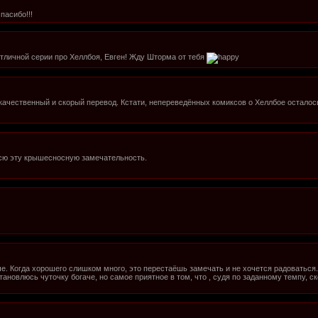
пасибо!!!
отличной серии про Хеллбоя, Евген! Жду Шторма от тебя
качественный и скорый перевод. Кстати, непереведённых комиксов о Хеллбое осталось 
сю эту крышесносную замечательность.
че. Когда хорошего слишком много, это перестаёшь замечать и не хочется радоваться.
тановлюсь чуточку богаче, но самое приятное в том, что , судя по заданному темпу, 