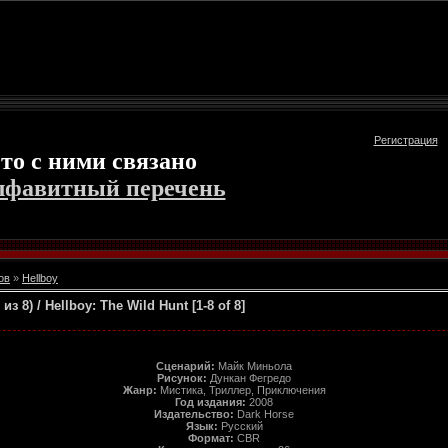
Регистрация
то с ними связано
лфавитный перечень
ов
»
Hellboy
з 8) / Hellboy: The Wild Hunt [1-8 of 8]
Сценарий:
Майк Миньола
Рисунок:
Дункан Фегредо
Жанр:
Мистика, Триллер, Приключения
Год издания:
2008
Издательство:
Dark Horse
Язык:
Русский
Формат:
CBR