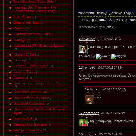
Bram Stocker's Death Ship
[4]
-
Brightest Day Aftermath: The
Search for the Swamp Thing
[3]
Категория
:
Hellboy
|
Добавил
:
Evgen
Bullet Points
[1]
Просмотров
:
5962
|
Загрузок
:
0
|
Ком
Bullet to the Head
[3]
Всего комментариев
:
20
Caligula
[6]
Carmageddon: the Comic
[2]
20
KALKY
(27.08.2012 12:14)
Carnage
[5]
0
Castlevania: The Belmonts Legacy
наконец то и серию "Хеллбой
[5]
Church Of Hell
[2]
прикольно
Criminal
[13]
Crossed: Family Values
[7]
18
remo98
(06.07.2012 07:38)
1
Crypt of Terror
[3]
Спасибо огромное за перевод. Скажит
Daredevil
[8]
будете?
Dark Reign - Sinister Spider-Man
[4]
19
Evgen
(06.07.2012 09:16)
Deadpool: Back in Black
[1]
-1
нет
Deadpool Kills Deadpool
[2]
Deadpool Killustrated
[3]
Deadpool Kills the Marvel Universe
17
beatrazor
Again
(05.07.2012 22:34)
[5]
2
Deadpool v.5
[11]
Как говорится, фигак-фигак 
Deadpool vs. Carnage
[4]
Die Hard: Year One
[3]
16
Letnero
(05.07.2012 19:36)