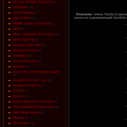
30 Days Of Night. Red Snow
[3]
100 Bullets
[52]
Age of Reptiles
[2]
Описание:
Члены "Клуба Осириса"
ничего не подозревающий Хеллбой п
Age of Ultron
[11]
Aladdin: Legacy of the Lost
[3]
-
Albion
[6]
Aliens / Predators (One-Shots)
[7]
-
Alpha. Big Time
[5]
Amazing Spider-Man
[3]
American Vampire
[2]
-
Annihilation
[6]
Army of Darkness
[2]
-
Authority
[6]
Avatar: the Last Airbender. Search
[3]
-
Avengers & X-Men - Axis
[1]
Avengers Academy
[2]
B.P.R.D.
[7]
-
Batman
[14]
Before Watchmen: Comedian
[1]
-
Before Watchmen: Rorschach
[4]
Belle: Beast Hunter
[3]
Bite club
[1]
-
Blue Estate
[15]