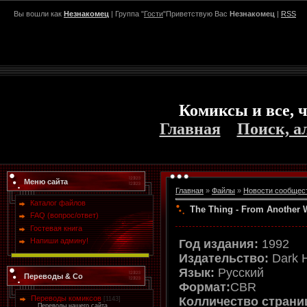
Вы вошли как
Незнакомец
| Группа "
Гости
"Приветствую Вас
Незнакомец
|
RSS
Комиксы и все, ч
Главная
Поиск, а
Меню сайта
Главная
»
Файлы
»
Новости сообщес
Каталог файлов
The Thing - From Another W
FAQ (вопрос/ответ)
Гостевая книга
Напиши админу!
Год издания:
1992
Издательство:
Dark 
Язык:
Русский
Переводы & Co
Формат:
CBR
Переводы комиксов
Колличество страни
[1143]
Переводы нашего сайта.