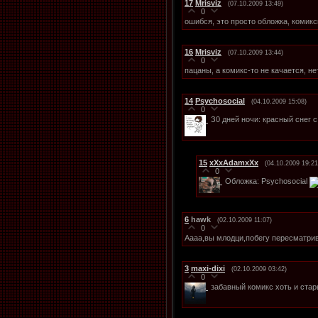
17
Mrisviz
(07.10.2009 13:49)
0
ошибся, это просто обложка, комикс
16
Mrisviz
(07.10.2009 13:44)
0
пацаны, а комикс-то не качается, не
14
Psychosocial
(04.10.2009 15:08)
0
З0 дней ночи: красный снег с
15
xXxAdamxXx
(04.10.2009 19:21
0
Обложка: Psychosocial
6
hawk
(02.10.2009 11:07)
0
Аааа,вы млодци,побегу пересматрив
3
maxi-dixi
(02.10.2009 03:42)
0
забавный комикс хоть и ста