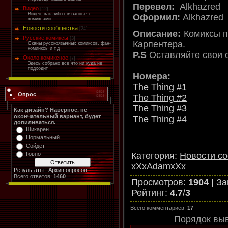
Перевел:
Alkhazred
Видео
[12]
Видео, как-либо связанные с
Оформил:
Alkhazred
комиксами
Новости сообщества
[24]
Описание:
Комиксы 
Русские комиксы
[3]
Карпентера.
Сканы русскоязычных комиксов, фан-
комииксы и т.д
P.S
Оставляйте свои 
Около комиксное
[7]
Здесь собрано все что ни куда не
подходит
Номера:
The Thing #1
Опрос
The Thing #2
The Thing #3
Как дизайн? Наверное, не
окончательный вариант, будет
The Thing #4
допиливаться.
Шикарен
Нормальный
Сойдет
Категория
:
Новости с
Говно
xXxAdamxXx
Результаты
|
Архив опросов
Всего ответов:
1460
Просмотров
:
1904
|
За
Рейтинг
:
4.7
/
3
Всего комментариев
:
17
Порядок вы