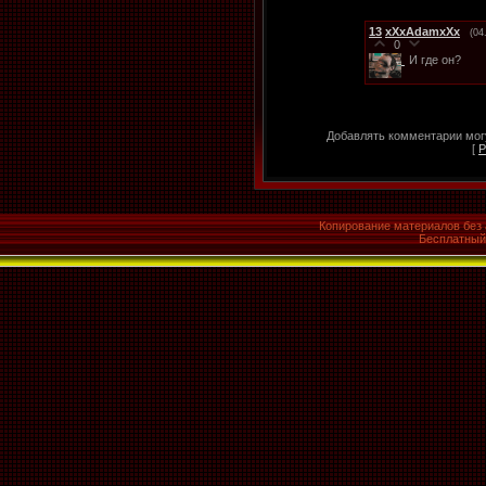
13
xXxAdamxXx
(04
0
И где он?
Добавлять комментарии могу
[
Р
Копирование материалов без 
Бесплатны