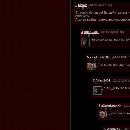
2
tovov
(01.10.2009 23:35)
0
Спасибо большое! Вы действительно
фильмам!
А когда выйдет давно анонсированн
4
Alien2401
(02.10.2009 08:05)
0
не знаю когда, но я поти
5
xXxAdamxXx
(02.10.2009 10
0
Так ты же не над эти
7
Alien2401
(02.10.2009 1
0
а?! О_о ты же мн
8
xXxAdamxXx
(02.
0
Да я думал т
9
Alien2401
(02.