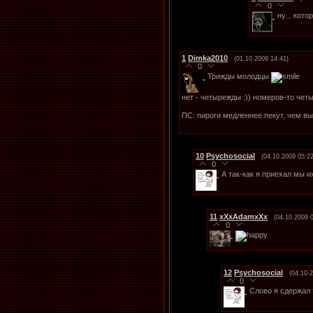
0
ну... кот
1
Dimka2010
(01.10.2009 14:41)
0
Трижды молодцы
нет - четырежды :)) номеров-то чет
ПС: пироги медленнее пекут, чем 
10
Psychosocial
(04.10.2009 05:22
0
А так-как я приехал мы
11
xXxAdamxXx
(04.10.2009 
0
12
Psychosocial
(04.10.
0
Слово я сдержал 